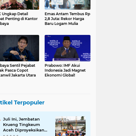
 Ungkap Detail
Emas Antam Tembus Rp
at Penting di Kantor
2,8 Juta: Rekor Harga
baya
Baru Logam Mulia
baya Sentil Pejabat
Prabowo: IMF Akui
ak Pasca Copot
Indonesia Jadi Magnet
anwil Jakarta Utara
Ekonomi Global!
tikel Terpopuler
Juli Ini, Jembatan
Krueng Tingkeum
Aceh Diproyeksikan
Tuntas