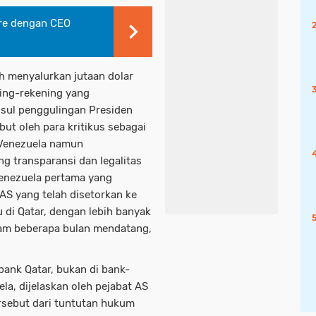
ore dengan CEO
h menyalurkan jutaan dolar
ning-rekening yang
usul penggulingan Presiden
ut oleh para kritikus sebagai
 Venezuela namun
g transparansi dan legalitas
Venezuela pertama yang
AS yang telah disetorkan ke
 di Qatar, dengan lebih banyak
lam beberapa bulan mendatang,
ank Qatar, bukan di bank-
la, dijelaskan oleh pejabat AS
rsebut dari tuntutan hukum