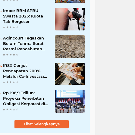
Impor BBM SPBU
Swasta 2025: Kuota
Tak Bergeser
Agincourt Tegaskan
Belum Terima Surat
Resmi Pencabutan
Izin Tambang Emas
Martabe
IRSX Genjot
Pendapatan 200%
Melalui Co-Investasi
10+ Film Layar Lebar
Rp 196,9 Triliun:
Proyeksi Penerbitan
Obligasi Korporasi di
Tahun 2026
Lihat Selengkapnya