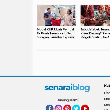
Modal KUR Ubah Penjual
Jabodetabek Tera
Es Buah Tanah Karo Jadi
Krisis Daging? Ped
Juragan Laundry Express
Mogok Jualan, Ini A
Masalahnya
Kat
Bisn
Ene
Hubungi Kami
Sen