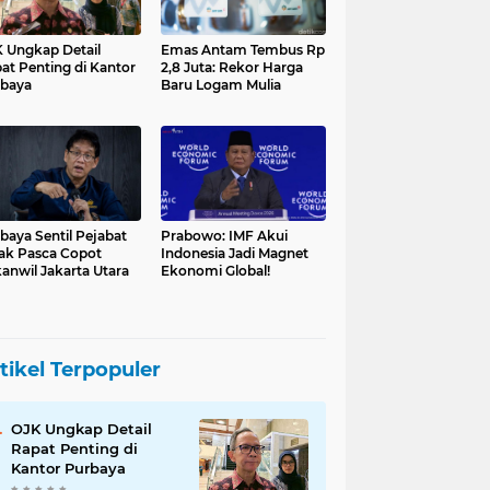
 Ungkap Detail
Emas Antam Tembus Rp
at Penting di Kantor
2,8 Juta: Rekor Harga
baya
Baru Logam Mulia
baya Sentil Pejabat
Prabowo: IMF Akui
ak Pasca Copot
Indonesia Jadi Magnet
anwil Jakarta Utara
Ekonomi Global!
tikel Terpopuler
OJK Ungkap Detail
Rapat Penting di
Kantor Purbaya