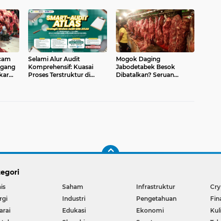
ncam
Selami Alur Audit
Mogok Daging
agang
Komprehensif: Kuasai
Jabodetabek Besok
kar
Proses Terstruktur di
Dibatalkan? Seruan
Workshop Smart-Audit
Penting untuk Pedagang
ATLAS
egori
is
Saham
Infrastruktur
Cry
rgi
Industri
Pengetahuan
Fin
arai
Edukasi
Ekonomi
Kul