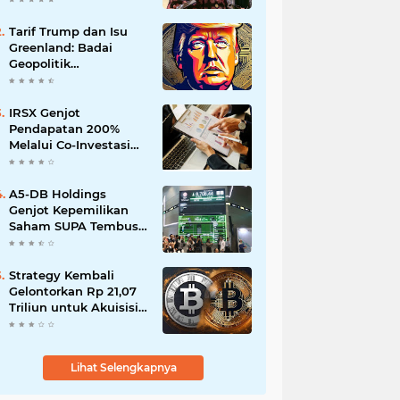
Tarif Trump dan Isu
Greenland: Badai
Geopolitik
Mengancam Kripto
IRSX Genjot
Pendapatan 200%
Melalui Co-Investasi
10+ Film Layar Lebar
A5-DB Holdings
Genjot Kepemilikan
Saham SUPA Tembus
11,10%
Strategy Kembali
Gelontorkan Rp 21,07
Triliun untuk Akuisisi
Bitcoin Besar-besaran
Lihat Selengkapnya