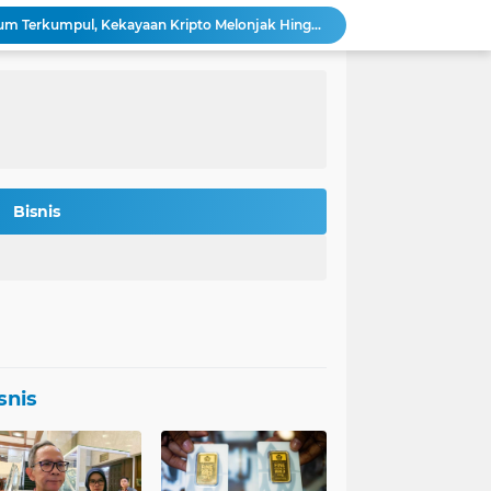
Bitmine: 4,2 Juta Ethereum Terkumpul, Kekayaan Kripto Melonjak Hingga $14,5 Miliar
 Rokan Diperketat Pasca Insiden Pipa Gas
Potret Kesiapan Terbaru Tol Yogyakarta-Bawen-Solo Sambut Mudik Lebaran
Indonesia Jadi Magnet Investasi Raksasa Teknologi: Amazon, Nvidia, Crowdstrike Membidik Peluang.
s-was Menanti Kebijakan Free Float MSCI
n Bitcoin Berpeluang Rebound ke USD 126.200
Agincourt Tegaskan Belum Terima Surat Resmi Pencabutan Izin Tambang Emas Martabe
Stafsus Gibran-Basuki di IKN Percepat Migrasi ASN Kantor Wapres ke Nusantara
Bisnis
t Penting di Kantor Purbaya
si Penerbitan Obligasi Korporasi di Tahun 2026
snis