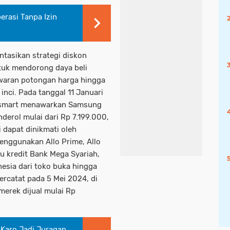
rasi Tanpa Izin
tasikan strategi diskon
ntuk mendorong daya beli
awaran potongan harga hingga
inci. Pada tanggal 11 Januari
ansmart menawarkan Samsung
erol mulai dari Rp 7.199.000,
i dapat dinikmati oleh
ggunakan Allo Prime, Allo
tu kredit Bank Mega Syariah,
nesia dari toko buka hingga
ercatat pada 5 Mei 2024, di
merek dijual mulai Rp
Karo Jadi Juragan