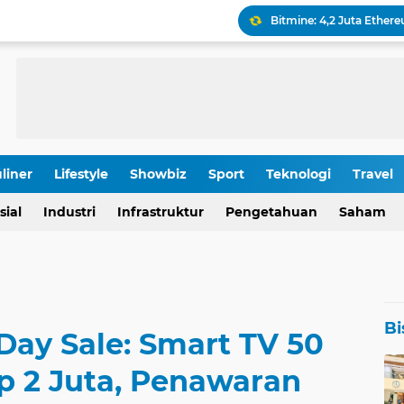
Keamanan Produksi Blok
IHSG Tumbang, Pasar Wa
Pola Kunci Ini Sinyalka
liner
Lifestyle
Showbiz
Sport
Teknologi
Travel
OJK Ungkap Detail Rapa
sial
Industri
Infrastruktur
Pengetahuan
Saham
Rp 196,9 Triliun: Proyek
Bi
Day Sale: Smart TV 50
p 2 Juta, Penawaran