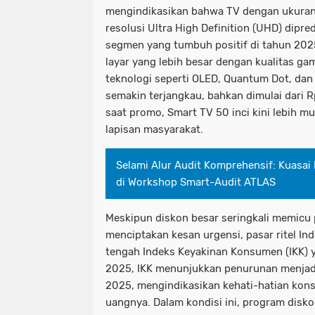
mengindikasikan bahwa TV dengan ukuran l
resolusi Ultra High Definition (UHD) dipre
segmen yang tumbuh positif di tahun 20
layar yang lebih besar dengan kualitas ga
teknologi seperti OLED, Quantum Dot, dan
semakin terjangkau, bahkan dimulai dari R
saat promo, Smart TV 50 inci kini lebih m
lapisan masyarakat.
Selami Alur Audit Komprehensif: Kuasai
di Workshop Smart-Audit ATLAS
Meskipun diskon besar seringkali memicu
menciptakan kesan urgensi, pasar ritel Ind
tengah Indeks Keyakinan Konsumen (IKK) y
2025, IKK menunjukkan penurunan menjadi 1
2025, mengindikasikan kehati-hatian ko
uangnya. Dalam kondisi ini, program diskon