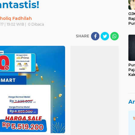
ntastis!
OJK
holiq Fadhilah
Rap
Pur
17 | 19:02 WIB |
0
Dibaca
SHARE
Pur
Paj
Kak
Ar