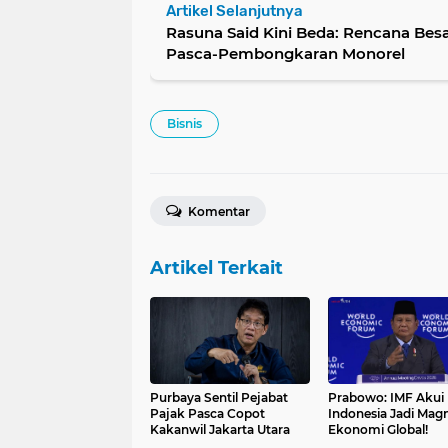
Artikel Selanjutnya
Rasuna Said Kini Beda: Rencana Besa
Pasca-Pembongkaran Monorel
Bisnis
Komentar
Artikel Terkait
Purbaya Sentil Pejabat
Prabowo: IMF Akui
Pajak Pasca Copot
Indonesia Jadi Mag
Kakanwil Jakarta Utara
Ekonomi Global!