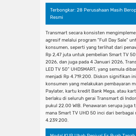
Terbongkar: 28 Perusahaan Masih Berope
Resmi
Transmart secara konsisten mengimplemen
agresif melalui program "Full Day Sale" u
konsumen, seperti yang terlihat dari pen
Rp 2,47 juta untuk pembelian Smart TV 50 
2026, dan juga pada 4 Januari 2026, Tr
LED TV 50" UHDSMART, yang semula diband
menjadi Rp 4.719.200. Diskon signifikan in
konsumen yang melakukan pembayaran men
Paylater, kartu kredit Bank Mega, atau kar
berlaku di seluruh gerai Transmart di Indo
pukul 22.00 WIB. Penawaran serupa juga t
mana Smart TV UHD 50 inci dari berbagai 
4.239.200.
Modal KUR Ubah Penjual Es Buah Tanah 