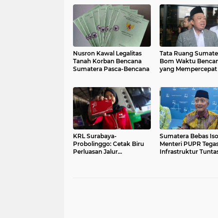
Nusron Kawal Legalitas
Tata Ruang Sumate
Tanah Korban Bencana
Bom Waktu Benca
Sumatera Pasca-Bencana
yang Mempercepat K
Kata Nusron
KRL Surabaya-
Sumatera Bebas Isol
Probolinggo: Cetak Biru
Menteri PUPR Tega
Perluasan Jalur
Infrastruktur Tunta
Terungkap
Pascabencana