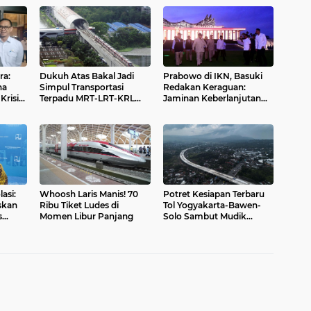
ra:
Dukuh Atas Bakal Jadi
Prabowo di IKN, Basuki
na
Simpul Transportasi
Redakan Keraguan:
risis,
Terpadu MRT-LRT-KRL
Jaminan Keberlanjutan
Jakarta
Pembangunan Ibu Kota
Nusantara
asi:
Whoosh Laris Manis! 70
Potret Kesiapan Terbaru
skan
Ribu Tiket Ludes di
Tol Yogyakarta-Bawen-
s
Momen Libur Panjang
Solo Sambut Mudik
Lebaran