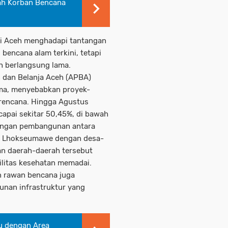
ah Korban Bencana
 di Aceh menghadapi tantangan
 bencana alam terkini, tetapi
h berlangsung lama.
 dan Belanja Aceh (APBA)
ama, menyebabkan proyek-
i rencana. Hingga Agustus
capai sekitar 50,45%, di bawah
mpangan pembangunan antara
an Lhokseumawe dengan desa-
kan daerah-daerah tersebut
silitas kesehatan memadai.
n rawan bencana juga
nan infrastruktur yang
u dengan Area