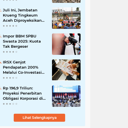
Martabe
Juli Ini, Jembatan
Krueng Tingkeum
Aceh Diproyeksikan
Tuntas
Impor BBM SPBU
Swasta 2025: Kuota
Tak Bergeser
IRSX Genjot
Pendapatan 200%
Melalui Co-Investasi
10+ Film Layar Lebar
Rp 196,9 Triliun:
Proyeksi Penerbitan
Obligasi Korporasi di
Tahun 2026
Lihat Selengkapnya