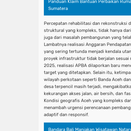
Panduan Klaim Bantuan Perbaikan Rum
Sumatera
Percepatan rehabilitasi dan rekonstruksi
struktural yang kompleks, tidak hanya dari
juga dari masalah pembangunan yang tela
Lambatnya realisasi Anggaran Pendapatan
yang sering tertunda menjadi kendala ut
proyek infrastruktur tidak berjalan sesua
2025, realisasi APBA dilaporkan baru men
target yang ditetapkan. Selain itu, keti
wilayah perkotaan seperti Banda Aceh d
desa terpencil masih terjadi, mengakibat
kekurangan akses jalan, air bersih, dan fa
Kondisi geografis Aceh yang kompleks da
menambah urgensi perencanaan pembangu
adaptif dan responsif.
Bandara Bali Manjakan Wisatawan Natar