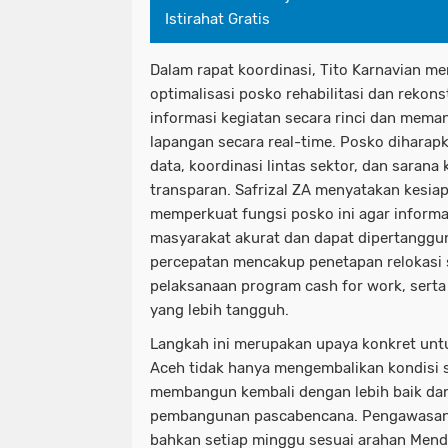
Istirahat Gratis
Dalam rapat koordinasi, Tito Karnavian m
optimalisasi posko rehabilitasi dan rekon
informasi kegiatan secara rinci dan mem
lapangan secara real-time. Posko diharap
data, koordinasi lintas sektor, dan sarana
transparan. Safrizal ZA menyatakan kesia
memperkuat fungsi posko ini agar inform
masyarakat akurat dan dapat dipertanggun
percepatan mencakup penetapan relokasi s
pelaksanaan program cash for work, ser
yang lebih tangguh.
Langkah ini merupakan upaya konkret unt
Aceh tidak hanya mengembalikan kondisi s
membangun kembali dengan lebih baik dan 
pembangunan pascabencana. Pengawasan k
bahkan setiap minggu sesuai arahan Menda