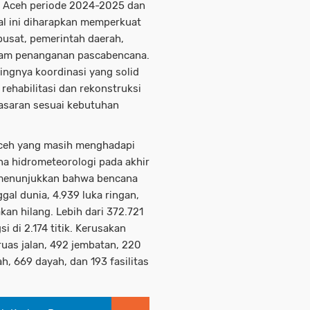
r Aceh periode 2024-2025 dan
Hal ini diharapkan memperkuat
pusat, pemerintah daerah,
alam penanganan pascabencana.
ngnya koordinasi yang solid
rehabilitasi dan rekonstruksi
 sasaran sesuai kebutuhan
Aceh yang masih menghadapi
na hidrometeorologi pada akhir
 menunjukkan bahwa bencana
l dunia, 4.939 luka ringan,
kan hilang. Lebih dari 372.721
 di 2.174 titik. Kerusakan
ruas jalan, 492 jembatan, 220
h, 669 dayah, dan 193 fasilitas