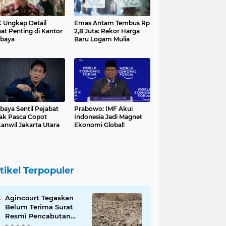
 Ungkap Detail
Emas Antam Tembus Rp
at Penting di Kantor
2,8 Juta: Rekor Harga
baya
Baru Logam Mulia
baya Sentil Pejabat
Prabowo: IMF Akui
ak Pasca Copot
Indonesia Jadi Magnet
anwil Jakarta Utara
Ekonomi Global!
tikel Terpopuler
Agincourt Tegaskan
Belum Terima Surat
Resmi Pencabutan
Izin Tambang Emas