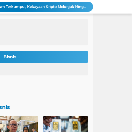
Bitmine: 4,2 Juta Ethereum Terkumpul, Kekayaan Kripto Melonjak Hingga $14,5 Miliar
 Rokan Diperketat Pasca Insiden Pipa Gas
Potret Kesiapan Terbaru Tol Yogyakarta-Bawen-Solo Sambut Mudik Lebaran
Indonesia Jadi Magnet Investasi Raksasa Teknologi: Amazon, Nvidia, Crowdstrike Membidik Peluang.
s-was Menanti Kebijakan Free Float MSCI
n Bitcoin Berpeluang Rebound ke USD 126.200
Agincourt Tegaskan Belum Terima Surat Resmi Pencabutan Izin Tambang Emas Martabe
Stafsus Gibran-Basuki di IKN Percepat Migrasi ASN Kantor Wapres ke Nusantara
Bisnis
t Penting di Kantor Purbaya
si Penerbitan Obligasi Korporasi di Tahun 2026
snis