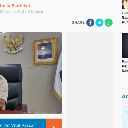
holiq Fadhilah
20 | 05:43 WIB |
0
Dibaca
OJK
Rap
Pur
SHARE
Pur
Paj
Kak
Ar
 Air Vital Pasca