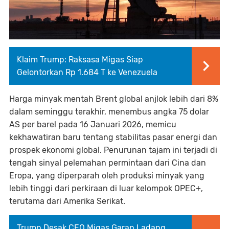
Klaim Trump: Raksasa Migas Siap
Gelontorkan Rp 1.684 T ke Venezuela
Harga minyak mentah Brent global anjlok lebih dari 8%
dalam seminggu terakhir, menembus angka 75 dolar
AS per barel pada 16 Januari 2026, memicu
kekhawatiran baru tentang stabilitas pasar energi dan
prospek ekonomi global. Penurunan tajam ini terjadi di
tengah sinyal pelemahan permintaan dari Cina dan
Eropa, yang diperparah oleh produksi minyak yang
lebih tinggi dari perkiraan di luar kelompok OPEC+,
terutama dari Amerika Serikat.
Trump Desak CEO Migas Garap Ladang