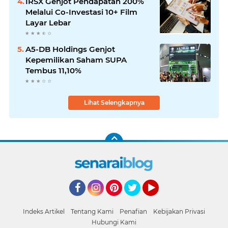
IRSX Genjot Pendapatan 200%
Melalui Co-Investasi 10+ Film
Layar Lebar
A5-DB Holdings Genjot
Kepemilikan Saham SUPA
Tembus 11,10%
Lihat Selengkapnya
Facebook
Instagram
Pinterest
Twitter
YouTube
Indeks Artikel
Tentang Kami
Penafian
Kebijakan Privasi
Hubungi Kami