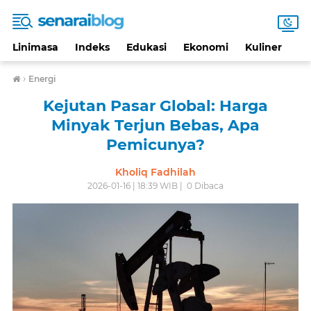
Linimasa
Indeks
Edukasi
Ekonomi
Kuliner
Li
›
Energi
Kejutan Pasar Global: Harga
Minyak Terjun Bebas, Apa
Pemicunya?
Kholiq Fadhilah
2026-01-16 | 18:39 WIB |
0
Dibaca