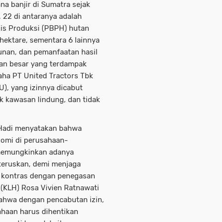
a banjir di Sumatra sejak
 22 di antaranya adalah
is Produksi (PBPH) hutan
hektare, sementara 6 lainnya
unan, dan pemanfaatan hasil
an besar yang terdampak
aha PT United Tractors Tbk
U), yang izinnya dicabut
uk kawasan lindung, dan tidak
 Hadi menyatakan bahwa
omi di perusahaan-
 memungkinkan adanya
iteruskan, demi menjaga
i kontras dengan penegasan
(KLH) Rosa Vivien Ratnawati
ahwa dengan pencabutan izin,
ahaan harus dihentikan