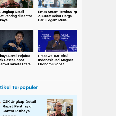
 Ungkap Detail
Emas Antam Tembus Rp
at Penting di Kantor
2,8 Juta: Rekor Harga
baya
Baru Logam Mulia
baya Sentil Pejabat
Prabowo: IMF Akui
ak Pasca Copot
Indonesia Jadi Magnet
anwil Jakarta Utara
Ekonomi Global!
tikel Terpopuler
OJK Ungkap Detail
Rapat Penting di
Kantor Purbaya