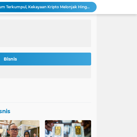
Bitmine: 4,2 Juta Ethereum Terkumpul, Kekayaan Kripto Melonjak Hingga $14,5 Miliar
 Rokan Diperketat Pasca Insiden Pipa Gas
Potret Kesiapan Terbaru Tol Yogyakarta-Bawen-Solo Sambut Mudik Lebaran
Indonesia Jadi Magnet Investasi Raksasa Teknologi: Amazon, Nvidia, Crowdstrike Membidik Peluang.
s-was Menanti Kebijakan Free Float MSCI
n Bitcoin Berpeluang Rebound ke USD 126.200
Agincourt Tegaskan Belum Terima Surat Resmi Pencabutan Izin Tambang Emas Martabe
Stafsus Gibran-Basuki di IKN Percepat Migrasi ASN Kantor Wapres ke Nusantara
Bisnis
t Penting di Kantor Purbaya
si Penerbitan Obligasi Korporasi di Tahun 2026
snis