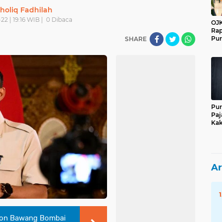
holiq Fadhilah
22 | 19:16 WIB |
0
Dibaca
OJK
Rap
Pur
SHARE
Pur
Paj
Kak
Ar
Ton Bawang Bombai