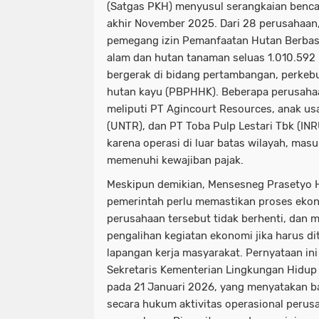
(Satgas PKH) menyusul serangkaian bencan
akhir November 2025. Dari 28 perusahaan,
pemegang izin Pemanfaatan Hutan Berbas
alam dan hutan tanaman seluas 1.010.592 
bergerak di bidang pertambangan, perkeb
hutan kayu (PBPHHK). Beberapa perusaha
meliputi PT Agincourt Resources, anak us
(UNTR), dan PT Toba Pulp Lestari Tbk (INR
karena operasi di luar batas wilayah, mas
memenuhi kewajiban pajak.
Meskipun demikian, Mensesneg Prasetyo
pemerintah perlu memastikan proses ekon
perusahaan tersebut tidak berhenti, dan
pengalihan kegiatan ekonomi jika harus d
lapangan kerja masyarakat. Pernyataan in
Sekretaris Kementerian Lingkungan Hidup 
pada 21 Januari 2026, yang menyatakan b
secara hukum aktivitas operasional perus