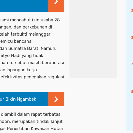
resmi mencabut izin usaha 28
angan, dan perkebunan di
telah terbukti melanggar
memicu bencana
 dan Sumatra Barat. Namun,
setyo Hadi yang tidak
an tersebut masih beroperasi
dan lapangan kerja
fektivitas penegakan regulasi
gur Bikin Ngambek
 diambil dalam rapat terbatas
ondon, merupakan tindak lanjut
ugas Penertiban Kawasan Hutan