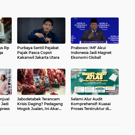
s Rp
Purbaya Sentil Pejabat
Prabowo: IMF Akui
ga
Pajak Pasca Copot
Indonesia Jadi Magnet
Kakanwil Jakarta Utara
Ekonomi Global!
njual
Jabodetabek Terancam
Selami Alur Audit
 Jadi
Krisis Daging? Pedagang
Komprehensif: Kuasai
press
Mogok Jualan, Ini Akar
Proses Terstruktur di
Masalahnya
Workshop Smart-Audit
ATLAS