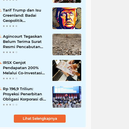
Tarif Trump dan Isu
Greenland: Badai
Geopolitik
Mengancam Kripto
Agincourt Tegaskan
Belum Terima Surat
Resmi Pencabutan
Izin Tambang Emas
Martabe
IRSX Genjot
Pendapatan 200%
Melalui Co-Investasi
10+ Film Layar Lebar
Rp 196,9 Triliun:
Proyeksi Penerbitan
Obligasi Korporasi di
Tahun 2026
Lihat Selengkapnya