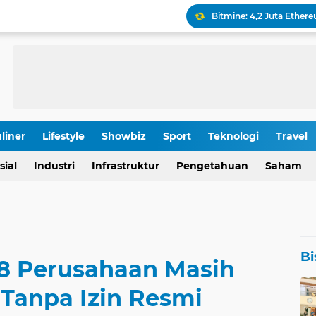
Keamanan Produksi Blok
IHSG Tumbang, Pasar Wa
Pola Kunci Ini Sinyalka
liner
Lifestyle
Showbiz
Sport
Teknologi
Travel
OJK Ungkap Detail Rapa
sial
Industri
Infrastruktur
Pengetahuan
Saham
Rp 196,9 Triliun: Proyek
Bi
28 Perusahaan Masih
 Tanpa Izin Resmi