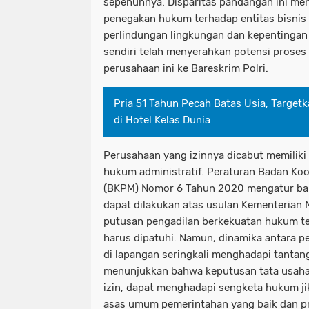
sepenuhnya. Disparitas pandangan ini me
penegakan hukum terhadap entitas bisnis 
perlindungan lingkungan dan kepentingan
sendiri telah menyerahkan potensi proses
perusahaan ini ke Bareskrim Polri.
Pria 51 Tahun Pecah Batas Usia, Target
di Hotel Kelas Dunia
Perusahaan yang izinnya dicabut memilik
hukum administratif. Peraturan Badan Ko
(BKPM) Nomor 6 Tahun 2020 mengatur ba
dapat dilakukan atas usulan Kementerian
putusan pengadilan berkekuatan hukum te
harus dipatuhi. Namun, dinamika antara p
di lapangan seringkali menghadapi tantan
menunjukkan bahwa keputusan tata usaha
izin, dapat menghadapi sengketa hukum ji
asas umum pemerintahan yang baik dan pr