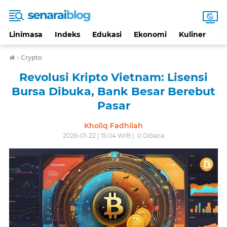
Linimasa
Indeks
Edukasi
Ekonomi
Kuliner
Li
›
Crypto
Revolusi Kripto Vietnam: Lisensi
Bursa Dibuka, Bank Besar Berebut
Pasar
Kholiq Fadhilah
2026-01-22 | 15:04 WIB |
0
Dibaca