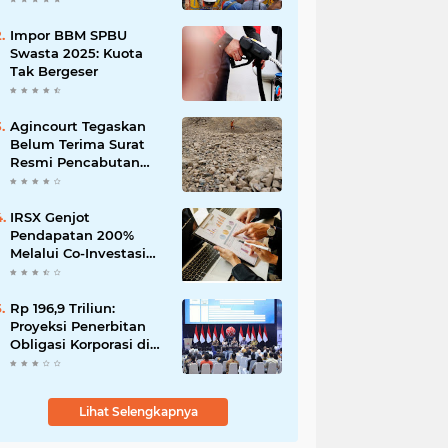
Impor BBM SPBU
Swasta 2025: Kuota
Tak Bergeser
Agincourt Tegaskan
Belum Terima Surat
Resmi Pencabutan
Izin Tambang Emas
Martabe
IRSX Genjot
Pendapatan 200%
Melalui Co-Investasi
10+ Film Layar Lebar
Rp 196,9 Triliun:
Proyeksi Penerbitan
Obligasi Korporasi di
Tahun 2026
Lihat Selengkapnya