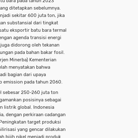
batu bara pada tahun 2023
yang ditetapkan sebelumnya.
adi sekitar 600 juta ton, jika
an substansial dari tingkat
satu eksportir batu bara termal
dengan agenda transisi energi
 juga didorong oleh tekanan
ungan pada bahan bakar fosil.
irjen Minerba) Kementerian
elah menyatakan bahwa
di bagian dari upaya
ro emission pada tahun 2060.
kel sebesar 250-260 juta ton
gamankan posisinya sebagai
listrik global. Indonesia
ia, dengan perkiraan cadangan
 Peningkatan target produksi
ilirisasi yang gencar dilakukan
h bijih nikel menjadi produk