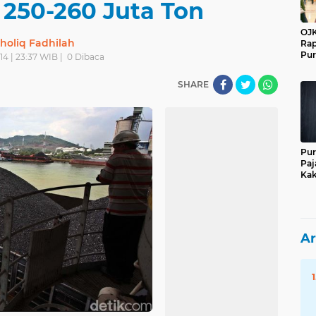
 250-260 Juta Ton
OJK
holiq Fadhilah
Rap
Pur
14 | 23:37 WIB |
0
Dibaca
SHARE
Pur
Paj
Kak
Ar