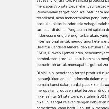
sebesar 710 juta ton. Realisasi produksi 
mencapai 775 juta ton, melampaui target 
Penyesuaian target produksi batu bara menj
terealisasi, akan mencerminkan pengurang
produksi historis Indonesia sebagai salah 
terbesar di dunia. Pergeseran ini sejalan 
Indonesia menuju energi terbarukan, yang
internasional untuk mengurangi ketergant
Direktur Jenderal Mineral dan Batubara (D
ESDM, Ridwan Djamaluddin, sebelumnya t
pembatasan produksi batu bara akan menja
pemerintah untuk mencapai target net ze
Di sisi lain, penetapan target produksi ni
menunjukkan ambisi Indonesia dalam men
pemain kunci dalam rantai pasok kendaraan 
merupakan produsen nikel terbesar di dun
nikel sekitar 21 juta ton pada tahun 2023.
nikel ini sangat relevan dengan kebijakan h
pemerintah, yang bertujuan untuk mengola