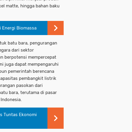
nikel matte, hingga bahan baku
i Energi Biomassa
Untuk batu bara, pengurangan
gara dari sektor
un berpotensi mempercepat
l ini juga dapat mempengaruhi
ipun pemerintah berencana
pasitas pembangkit listrik
urangan pasokan dari
batu bara, terutama di pasar
Indonesia.
as Tuntas Ekonomi