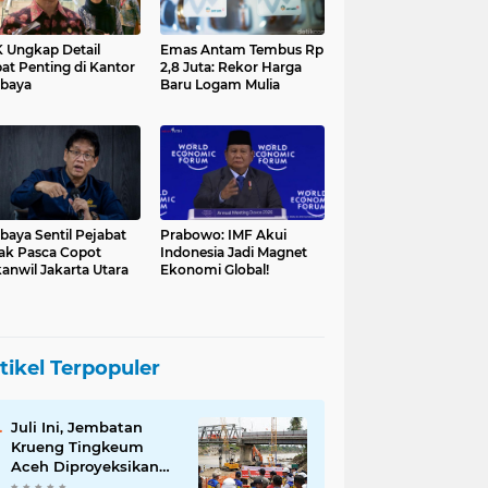
 Ungkap Detail
Emas Antam Tembus Rp
at Penting di Kantor
2,8 Juta: Rekor Harga
baya
Baru Logam Mulia
baya Sentil Pejabat
Prabowo: IMF Akui
ak Pasca Copot
Indonesia Jadi Magnet
anwil Jakarta Utara
Ekonomi Global!
tikel Terpopuler
Juli Ini, Jembatan
Krueng Tingkeum
Aceh Diproyeksikan
Tuntas