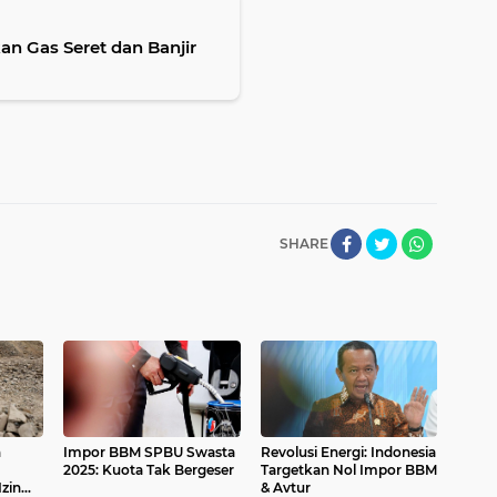
an Gas Seret dan Banjir
SHARE
n
Impor BBM SPBU Swasta
Revolusi Energi: Indonesia
2025: Kuota Tak Bergeser
Targetkan Nol Impor BBM
zin
& Avtur