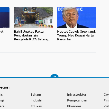
tabe
pat
Bahlil Ungkap Fakta
Ngotot Caplok Greenland,
Pencabutan Izin
Trump Mau Kuasai Harta
Pengelola PLTA Batang
Karun Ini
Toru
egori
is
Saham
Infrastruktur
Cry
rgi
Industri
Pengetahuan
Fin
arai
Edukasi
Ekonomi
Kul