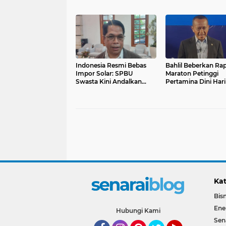
Tambang Emas Mar
Indonesia Resmi Bebas
Bahlil Beberkan Ra
Impor Solar: SPBU
Maraton Petinggi
Swasta Kini Andalkan
Pertamina Dini Hari
Penuh Kilang Pertamina
Kat
Bisn
Ene
Hubungi Kami
Sen