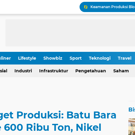
Keamanan Produksi Blok
IHSG Tumbang, Pasar Wa
Pola Kunci Ini Sinyalka
OJK Ungkap Detail Rapa
liner
Lifestyle
Showbiz
Sport
Teknologi
Travel
Rp 196,9 Triliun: Proyek
sial
Industri
Infrastruktur
Pengetahuan
Saham
Bi
et Produksi: Batu Bara
 600 Ribu Ton, Nikel