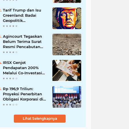
Tarif Trump dan Isu
Greenland: Badai
Geopolitik
Mengancam Kripto
Agincourt Tegaskan
Belum Terima Surat
Resmi Pencabutan
Izin Tambang Emas
Martabe
IRSX Genjot
Pendapatan 200%
Melalui Co-Investasi
10+ Film Layar Lebar
Rp 196,9 Triliun:
Proyeksi Penerbitan
Obligasi Korporasi di
Tahun 2026
Lihat Selengkapnya