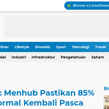
Keamanan Produksi Blok
IHSG Tumbang, Pasar Wa
Pola Kunci Ini Sinyalka
liner
Lifestyle
Showbiz
Sport
Teknologi
Travel
OJK Ungkap Detail Rapa
sial
Industri
Infrastruktur
Pengetahuan
Saham
Rp 196,9 Triliun: Proyek
Bi
: Menhub Pastikan 85%
ormal Kembali Pasca