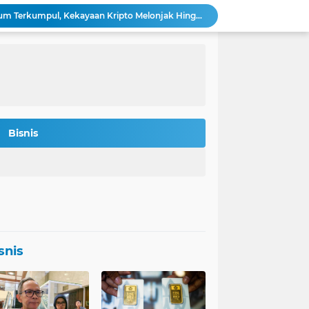
Bitmine: 4,2 Juta Ethereum Terkumpul, Kekayaan Kripto Melonjak Hingga $14,5 Miliar
 Rokan Diperketat Pasca Insiden Pipa Gas
Potret Kesiapan Terbaru Tol Yogyakarta-Bawen-Solo Sambut Mudik Lebaran
Indonesia Jadi Magnet Investasi Raksasa Teknologi: Amazon, Nvidia, Crowdstrike Membidik Peluang.
s-was Menanti Kebijakan Free Float MSCI
n Bitcoin Berpeluang Rebound ke USD 126.200
Agincourt Tegaskan Belum Terima Surat Resmi Pencabutan Izin Tambang Emas Martabe
Stafsus Gibran-Basuki di IKN Percepat Migrasi ASN Kantor Wapres ke Nusantara
Bisnis
t Penting di Kantor Purbaya
si Penerbitan Obligasi Korporasi di Tahun 2026
snis