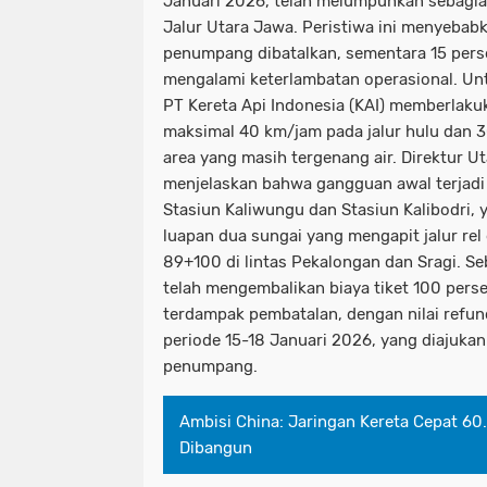
Januari 2026, telah melumpuhkan sebagian
Jalur Utara Jawa. Peristiwa ini menyebabk
penumpang dibatalkan, sementara 15 perse
mengalami keterlambatan operasional. Un
PT Kereta Api Indonesia (KAI) memberlak
maksimal 40 km/jam pada jalur hulu dan 30
area yang masih tergenang air. Direktur 
menjelaskan bahwa gangguan awal terjadi 
Stasiun Kaliwungu dan Stasiun Kalibodri,
luapan dua sungai yang mengapit jalur rel
89+100 di lintas Pekalongan dan Sragi. S
telah mengembalikan biaya tiket 100 pers
terdampak pembatalan, dengan nilai refun
periode 15-18 Januari 2026, yang diajukan 
penumpang.
Ambisi China: Jaringan Kereta Cepat 6
Dibangun