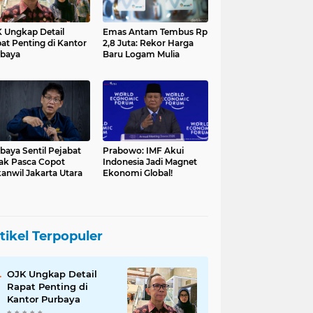
 Ungkap Detail
Emas Antam Tembus Rp
at Penting di Kantor
2,8 Juta: Rekor Harga
baya
Baru Logam Mulia
baya Sentil Pejabat
Prabowo: IMF Akui
ak Pasca Copot
Indonesia Jadi Magnet
anwil Jakarta Utara
Ekonomi Global!
tikel Terpopuler
OJK Ungkap Detail
Rapat Penting di
Kantor Purbaya