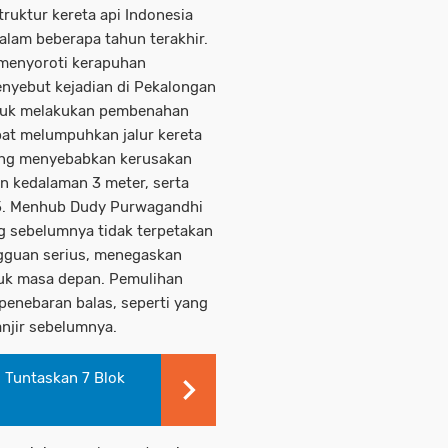
truktur kereta api Indonesia
dalam beberapa tahun terakhir.
 menyoroti kerapuhan
enyebut kejadian di Pekalongan
ntuk melakukan pembenahan
pat melumpuhkan jalur kereta
yang menyebabkan kerusakan
n kedalaman 3 meter, serta
5. Menhub Dudy Purwagandhi
g sebelumnya tidak terpetakan
ngguan serius, menegaskan
tuk masa depan. Pemulihan
 penebaran balas, seperti yang
anjir sebelumnya.
 Tuntaskan 7 Blok