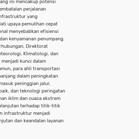
ulang ini mencakup potensi
pembatalan perjalanan
nfrastruktur yang
ati upaya pemulihan cepat
onal menyebabkan efisiensi
l dan kenyamanan penumpang.
erhubungan, Direktorat
teorologi, Klimatologi, dan
h menjadi kunci dalam
amun, para ahli transportasi
panjang dalam peningkatan
rmasuk peninggian jalur,
aik, dan teknologi peringatan
han iklim dan cuaca ekstrem
lanjutan terhadap titik-titik
n infrastruktur menjadi
njutan dan keandalan layanan