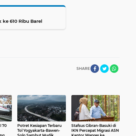
 ke 610 Ribu Barel
SHARE
! 70
Potret Kesiapan Terbaru
Stafsus Gibran-Basuki di
Tol Yogyakarta-Bawen-
IKN Percepat Migrasi ASN
ang
Solo Sambut Mudik
Kantor Wapres ke