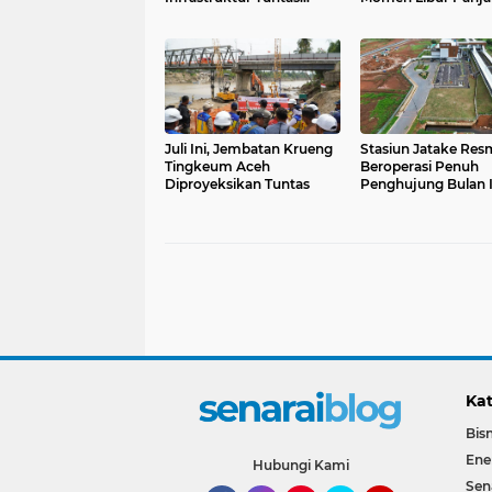
Pascabencana
Juli Ini, Jembatan Krueng
Stasiun Jatake Res
Tingkeum Aceh
Beroperasi Penuh
Diproyeksikan Tuntas
Penghujung Bulan I
Kat
Bisn
Ene
Hubungi Kami
Sen