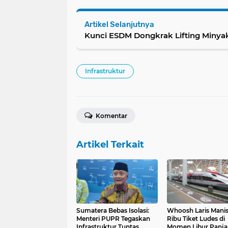
Artikel Selanjutnya
Kunci ESDM Dongkrak Lifting Minyak
Infrastruktur
Komentar
Artikel Terkait
Sumatera Bebas Isolasi:
Whoosh Laris Manis
Menteri PUPR Tegaskan
Ribu Tiket Ludes di
Infrastruktur Tuntas
Momen Libur Panj