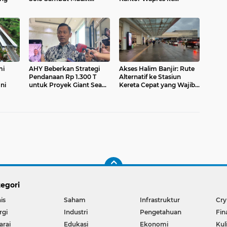
Lebaran
Nusantara
mi
AHY Beberkan Strategi
Akses Halim Banjir: Rute
Pendanaan Rp 1.300 T
Alternatif ke Stasiun
ni
untuk Proyek Giant Sea
Kereta Cepat yang Wajib
Wall
Tahu
egori
is
Saham
Infrastruktur
Cry
rgi
Industri
Pengetahuan
Fin
arai
Edukasi
Ekonomi
Kul