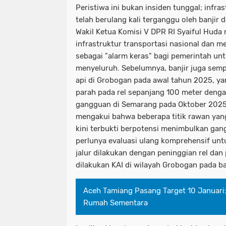
Peristiwa ini bukan insiden tunggal; infras
telah berulang kali terganggu oleh banjir 
Wakil Ketua Komisi V DPR RI Syaiful Huda
infrastruktur transportasi nasional dan m
sebagai "alarm keras" bagi pemerintah u
menyeluruh. Sebelumnya, banjir juga sem
api di Grobogan pada awal tahun 2025, 
parah pada rel sepanjang 100 meter denga
gangguan di Semarang pada Oktober 202
mengakui bahwa beberapa titik rawan yan
kini terbukti berpotensi menimbulkan ga
perlunya evaluasi ulang komprehensif un
jalur dilakukan dengan peninggian rel dan
dilakukan KAI di wilayah Grobogan pada b
Aceh Tamiang Pasang Target 10 Januari:
Rumah Sementara