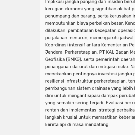
Implikasi jangka panjang dari insiden ber
kerugian ekonomi yang signifikan akibat 
penumpang dan barang, serta kerusakan i
membutuhkan biaya perbaikan besar. Kend
dilakukan, pembatasan kecepatan operasi
perjalanan menurun, memengaruhi jadwa
Koordinasi intensif antara Kementerian P
Jenderal Perkeretaapian, PT KAI, Badan Me
Geofisika (BMKG), serta pemerintah daera
penanganan darurat dan mitigasi risiko. N
menekankan pentingnya investasi jangka 
resiliensi infrastruktur perkeretaapian, te
pembangunan sistem drainase yang lebih b
dini untuk mengantisipasi dampak peruba
yang semakin sering terjadi. Evaluasi berke
rentan dan implementasi strategi perbaika
langkah krusial untuk memastikan keberla
kereta api di masa mendatang.