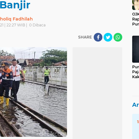
Banjir
OJK
holiq Fadhilah
Rap
Pur
21 | 22:27 WIB |
0
Dibaca
SHARE
Pur
Paj
Kak
Ar