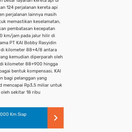
 besar layanan kereta api di
an 124 perjalanan kereta api
n perjalanan lainnya masih
tuk memastikan keselamatan,
ukan pembatasan kecepatan
 km/jam pada jalur hilir di
Utama PT KAI Bobby Rasyidin
di kilometer 88+4/8 antara
 yang kemudian diperparah oleh
 di kilometer 88+900 hingga
ebagai bentuk kompensasi, KAI
en bagi pelanggan yang
d mencapai Rp3,5 miliar untuk
oleh sekitar 18 ribu
0.000 Km Siap