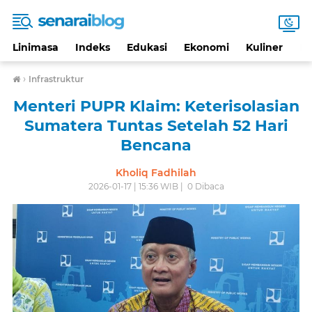
Linimasa
Indeks
Edukasi
Ekonomi
Kuliner
Li
›
Infrastruktur
Menteri PUPR Klaim: Keterisolasian
Sumatera Tuntas Setelah 52 Hari
Bencana
Kholiq Fadhilah
2026-01-17 | 15:36 WIB |
0
Dibaca