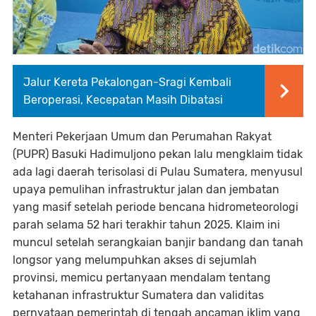
Jalur Kereta Pekalongan-Sragi Kembali
Beroperasi, Kecepatan Masih Dibatasi
Menteri Pekerjaan Umum dan Perumahan Rakyat
(PUPR) Basuki Hadimuljono pekan lalu mengklaim tidak
ada lagi daerah terisolasi di Pulau Sumatera, menyusul
upaya pemulihan infrastruktur jalan dan jembatan
yang masif setelah periode bencana hidrometeorologi
parah selama 52 hari terakhir tahun 2025. Klaim ini
muncul setelah serangkaian banjir bandang dan tanah
longsor yang melumpuhkan akses di sejumlah
provinsi, memicu pertanyaan mendalam tentang
ketahanan infrastruktur Sumatera dan validitas
pernyataan pemerintah di tengah ancaman iklim yang