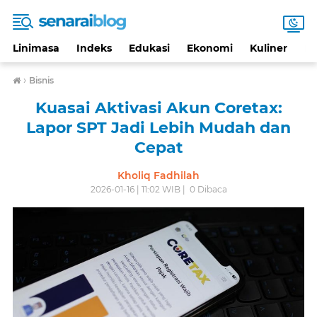
Linimasa
Indeks
Edukasi
Ekonomi
Kuliner
Li
›
Bisnis
Kuasai Aktivasi Akun Coretax:
Lapor SPT Jadi Lebih Mudah dan
Cepat
Kholiq Fadhilah
2026-01-16 | 11:02 WIB |
0
Dibaca