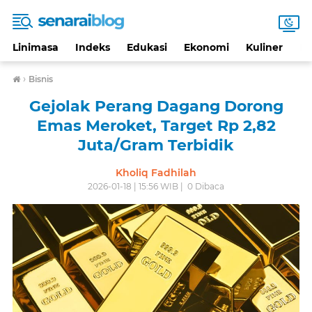
Linimasa
Indeks
Edukasi
Ekonomi
Kuliner
Li
›
Bisnis
Gejolak Perang Dagang Dorong
Emas Meroket, Target Rp 2,82
Juta/Gram Terbidik
Kholiq Fadhilah
2026-01-18 | 15:56 WIB |
0
Dibaca