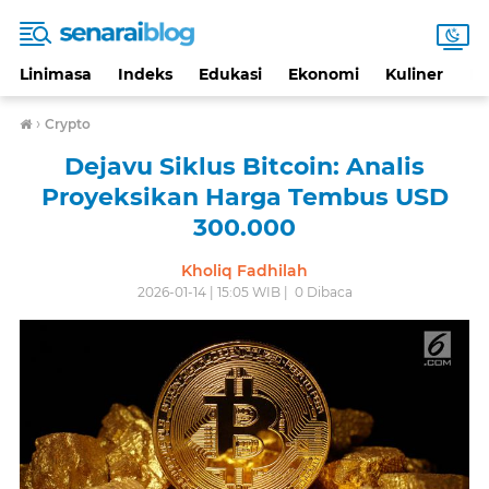
Linimasa
Indeks
Edukasi
Ekonomi
Kuliner
Li
›
Crypto
Dejavu Siklus Bitcoin: Analis
Proyeksikan Harga Tembus USD
300.000
Kholiq Fadhilah
2026-01-14 | 15:05 WIB |
0
Dibaca