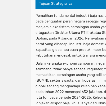
Tujuan Strategisnya
Pemulihan fundamental industri baja nasi
pada penguatan peran negara sebagai regu
menjamin ekosistem persaingan usaha yang
ditegaskan Direktur Utama PT Krakatau Ste
Djohan, pada 9 Januari 2026. Pernyataan 
berat yang dihadapi industri baja domestik
kapasitas global, serbuan produk impor b
kebutuhan mendesak untuk transisi menuju
Dalam kerangka ekonomi campuran, negara
seimbang, tidak hanya sebagai regulator, 
memastikan persaingan usaha yang adil an
(BUMN), sektor swasta, dan koperasi. Ini k
global sedang menghadapi kelebihan kapas
pada tahun 2022 mencapai 632 juta ton, 
juta ton pada periode 2024-2026. Kelebih
lonjakan ekspor baja, khususnya dari Chi