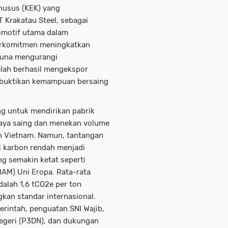
husus (KEK) yang
T Krakatau Steel, sebagai
omotif utama dalam
berkomitmen meningkatkan
 guna mengurangi
elah berhasil mengekspor
embuktikan kemampuan bersaing
g untuk mendirikan pabrik
daya saing dan menekan volume
an Vietnam. Namun, tantangan
i karbon rendah menjadi
ang semakin ketat seperti
AM) Uni Eropa. Rata-rata
adalah 1,6 tCO2e per ton
gkan standar internasional.
erintah, penguatan SNI Wajib,
geri (P3DN), dan dukungan