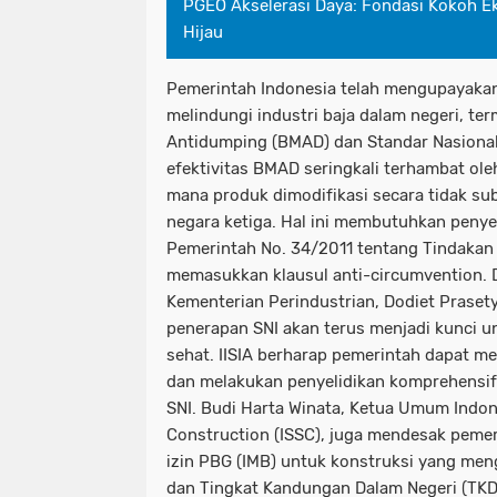
PGEO Akselerasi Daya: Fondasi Kokoh E
Hijau
Pemerintah Indonesia telah mengupayakan
melindungi industri baja dalam negeri, t
Antidumping (BMAD) dan Standar Nasional 
efektivitas BMAD seringkali terhambat ole
mana produk dimodifikasi secara tidak sub
negara ketiga. Hal ini membutuhkan peny
Pemerintah No. 34/2011 tentang Tindaka
memasukkan klausul anti-circumvention. D
Kementerian Perindustrian, Dodiet Prase
penerapan SNI akan terus menjadi kunci u
sehat. IISIA berharap pemerintah dapat m
dan melakukan penyelidikan komprehensif
SNI. Budi Harta Winata, Ketua Umum Indone
Construction (ISSC), juga mendesak peme
izin PBG (IMB) untuk konstruksi yang men
dan Tingkat Kandungan Dalam Negeri (TKDN