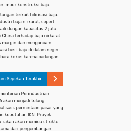
n impor konstruksi baja.
angan terkait hilirisasi baja.
ustri baja nirkarat, seperti
li dengan kapasitas 2 juta
i China terhadap baja nirkarat
us margin dan mengancam
irisasi besi-baja di dalam negeri
ubara kokas karena cadangan
am Sepekan Terakhir
ementerian Perindustrian
26 akan menjadi tulang
alisasi, permintaan pasar yang
an kebutuhan IKN. Proyek
kirakan akan memicu struktur
rutama dari pengembangan