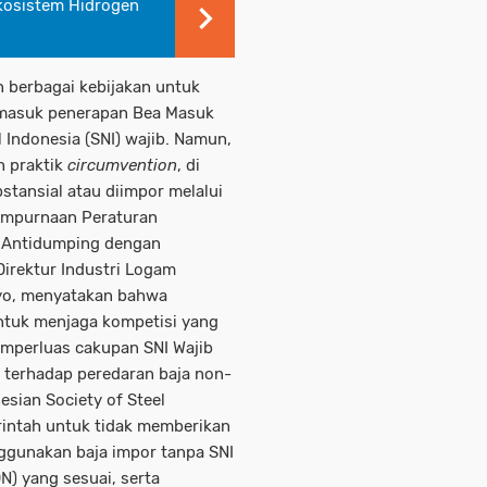
kosistem Hidrogen
 berbagai kebijakan untuk
ermasuk penerapan Bea Masuk
Indonesia (SNI) wajib. Namun,
h praktik
circumvention
, di
stansial atau diimpor melalui
empurnaan Peraturan
n Antidumping dengan
irektur Industri Logam
tyo, menyatakan bahwa
ntuk menjaga kompetisi yang
emperluas cakupan SNI Wajib
 terhadap peredaran baja non-
sian Society of Steel
rintah untuk tidak memberikan
ggunakan baja impor tanpa SNI
) yang sesuai, serta