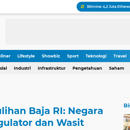
Keamanan Produksi Blok
IHSG Tumbang, Pasar Wa
Pola Kunci Ini Sinyalka
liner
Lifestyle
Showbiz
Sport
Teknologi
Travel
OJK Ungkap Detail Rapa
Rp 196,9 Triliun: Proyek
sial
Industri
Infrastruktur
Pengetahuan
Saham
Bi
lihan Baja RI: Negara
gulator dan Wasit