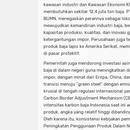
kawasan industri dan Kawasan Ekonomi K
membutuhkan sekitar 12,4 juta ton baja. P
BUMN, menegaskan perannya sebagai lok
mewujudkan kemandirian industri baja, 
kapasitas produksi, kualitas, dan inovasi
ketergantungan impor. Perusahaan juga t
produk baja lapis ke Amerika Serikat, m
di pasar protektif.
Pemerintah juga mendorong investasi asin
baja di dalam negeri guna meningkatkan 
impor, dengan minat dari Eropa, China, d
transisi menuju "green steel" dengan emis
krusial di tengah regulasi internasional y
Carbon Border Adjustment Mechanism (CB
intensitas karbon baja Indonesia saat ini 
produk, angka yang relatif tinggi dibandin
Oleh karena itu, konsistensi kebijakan pem
Peningkatan Penggunaan Produk Dalam Ne