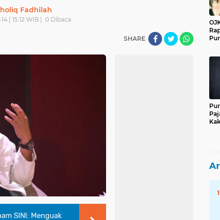
holiq Fadhilah
14 | 15:12 WIB |
0
Dibaca
OJK
Rap
Pur
SHARE
Pur
Paj
Kak
Ar
ham SINI: Menguak