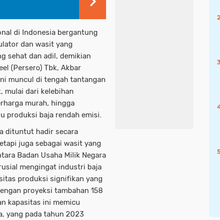
onal di Indonesia bergantung
lator dan wasit yang
 sehat dan adil, demikian
el (Persero) Tbk, Akbar
ini muncul di tengah tantangan
, mulai dari kelebihan
erharga murah, hingga
 produksi baja rendah emisi.
 dituntut hadir secara
tetapi juga sebagai wasit yang
tara Badan Usaha Milik Negara
rusial mengingat industri baja
itas produksi signifikan yang
dengan proyeksi tambahan 158
an kapasitas ini memicu
na, yang pada tahun 2023