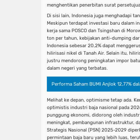
menghentikan penerbitan surat persetujua
Di sisi lain, Indonesia juga menghadapi tant
Meskipun terdapat investasi baru dalam ind
kerja sama POSCO dan Tsingshan di Morowa
ton per tahun, kebijakan anti-dumping dar
Indonesia sebesar 20,2% dapat mengger
hilirisasi nikel di Tanah Air. Selain itu, hil
justru mendorong peningkatan impor bat
dalam negeri yang terbatas.
Performa Saham BUMI Anjlok 12,77% dal
Melihat ke depan, optimisme tetap ada. K
optimistis industri baja nasional pada 20
punggung ekonomi, didorong oleh industri
meningkat, pembangunan infrastruktur, d
Strategis Nasional (PSN) 2025-2029 diper
permintaan baja baru yang lebih luas, te