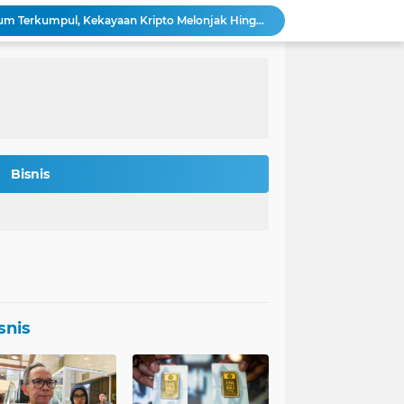
Bitmine: 4,2 Juta Ethereum Terkumpul, Kekayaan Kripto Melonjak Hingga $14,5 Miliar
 Rokan Diperketat Pasca Insiden Pipa Gas
Potret Kesiapan Terbaru Tol Yogyakarta-Bawen-Solo Sambut Mudik Lebaran
Indonesia Jadi Magnet Investasi Raksasa Teknologi: Amazon, Nvidia, Crowdstrike Membidik Peluang.
s-was Menanti Kebijakan Free Float MSCI
n Bitcoin Berpeluang Rebound ke USD 126.200
Agincourt Tegaskan Belum Terima Surat Resmi Pencabutan Izin Tambang Emas Martabe
Stafsus Gibran-Basuki di IKN Percepat Migrasi ASN Kantor Wapres ke Nusantara
Bisnis
t Penting di Kantor Purbaya
si Penerbitan Obligasi Korporasi di Tahun 2026
snis