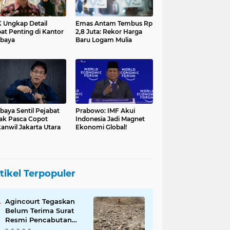
 Ungkap Detail
Emas Antam Tembus Rp
at Penting di Kantor
2,8 Juta: Rekor Harga
baya
Baru Logam Mulia
baya Sentil Pejabat
Prabowo: IMF Akui
ak Pasca Copot
Indonesia Jadi Magnet
anwil Jakarta Utara
Ekonomi Global!
tikel Terpopuler
Agincourt Tegaskan
Belum Terima Surat
Resmi Pencabutan
Izin Tambang Emas