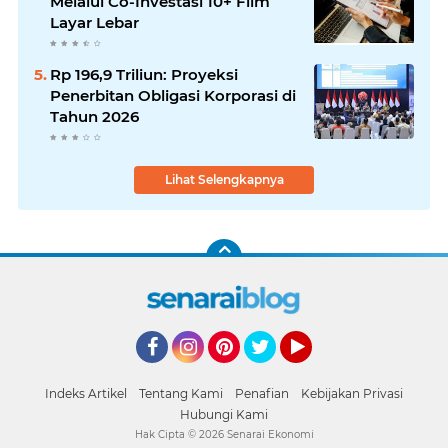
Melalui Co-Investasi 10+ Film
Layar Lebar
Rp 196,9 Triliun: Proyeksi
Penerbitan Obligasi Korporasi di
Tahun 2026
Lihat Selengkapnya
Facebook
Instagram
Pinterest
Twitter
YouTube
Indeks Artikel
Tentang Kami
Penafian
Kebijakan Privasi
Hubungi Kami
Hak Cipta ©
2026
Senarai Ekonomi