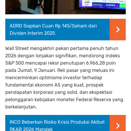
ADRO Siapkan Cuan Rp 145/Saham dari
Dividen Interim 2025
Wall Street mengakhiri pekan pertama penuh tahun
2026 dengan lonjakan signifikan, mendorong indeks
S&P 500 mencapai rekor penutupan 6.966,28 poin
pada Jumat, 9 Januari. Reli pasar yang meluas ini
mencerminkan optimisme investor terhadap
fundamental ekonomi AS yang kuat, prospek
pendapatan korporasi yang solid, dan ekspektasi
pelonggaran kebijakan moneter Federal Reserve yang
berkelanjutan.
INCO Beberkan Risiko Krisis Produksi Akibat
RKAB 2026 Mandek