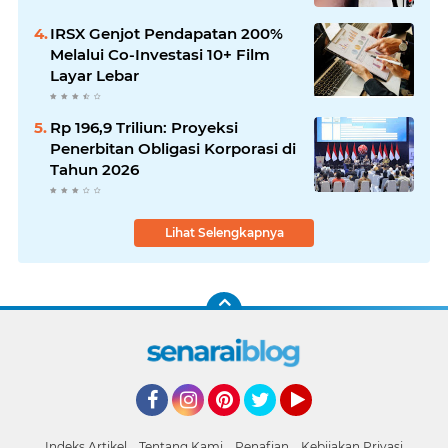
IRSX Genjot Pendapatan 200%
Melalui Co-Investasi 10+ Film
Layar Lebar
Rp 196,9 Triliun: Proyeksi
Penerbitan Obligasi Korporasi di
Tahun 2026
Lihat Selengkapnya
Facebook
Instagram
Pinterest
Twitter
YouTube
Indeks Artikel
Tentang Kami
Penafian
Kebijakan Privasi