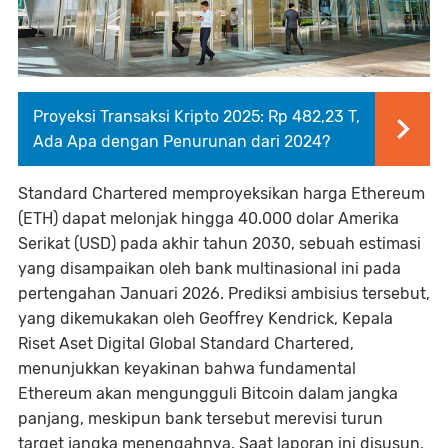
Proyeksi Transaksi Kripto 2025: Rp 482,23 T,
Ada Apa dengan Penurunan dari 2024?
Standard Chartered memproyeksikan harga Ethereum
(ETH) dapat melonjak hingga 40.000 dolar Amerika
Serikat (USD) pada akhir tahun 2030, sebuah estimasi
yang disampaikan oleh bank multinasional ini pada
pertengahan Januari 2026. Prediksi ambisius tersebut,
yang dikemukakan oleh Geoffrey Kendrick, Kepala
Riset Aset Digital Global Standard Chartered,
menunjukkan keyakinan bahwa fundamental
Ethereum akan mengungguli Bitcoin dalam jangka
panjang, meskipun bank tersebut merevisi turun
target jangka menengahnya. Saat laporan ini disusun,