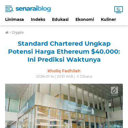
Linimasa
Indeks
Edukasi
Ekonomi
Kuliner
Li
›
Crypto
Standard Chartered Ungkap
Potensi Harga Ethereum $40.000:
Ini Prediksi Waktunya
Kholiq Fadhilah
2026-01-14 | 23:51 WIB |
0
Dibaca