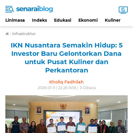
Linimasa
Indeks
Edukasi
Ekonomi
Kuliner
Li
›
Infrastruktur
IKN Nusantara Semakin Hidup: 5
Investor Baru Gelontorkan Dana
untuk Pusat Kuliner dan
Perkantoran
Kholiq Fadhilah
2026-01-11 | 22:26 WIB |
0
Dibaca