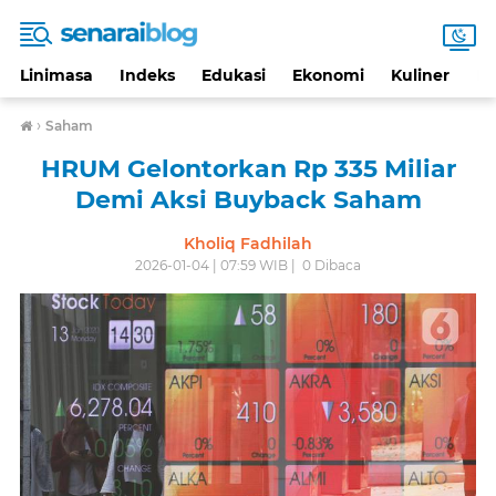
Linimasa
Indeks
Edukasi
Ekonomi
Kuliner
Li
›
Saham
HRUM Gelontorkan Rp 335 Miliar
Demi Aksi Buyback Saham
Kholiq Fadhilah
2026-01-04 | 07:59 WIB |
0
Dibaca