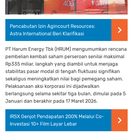
Pencabutan Izin Agincourt Resources:
Astra International Beri Klarifikasi
PT Harum Energy Tbk (HRUM) mengumumkan rencana
pembelian kembali saham perseroan senilai maksimal
Rp335 miliar, langkah yang diambil untuk menjaga
stabilitas pasar modal di tengah fluktuasi signifikan
sekaligus meningkatkan nilai bagi pemegang saham.
Pelaksanaan aksi korporasi ini dijadwalkan
berlangsung selama sekitar tiga bulan, dimulai pada 5
Januari dan berakhir pada 17 Maret 2026.
IRSX Genjot Pendapatan 200% Melalui Co-
Investasi 10+ Film Layar Lebar