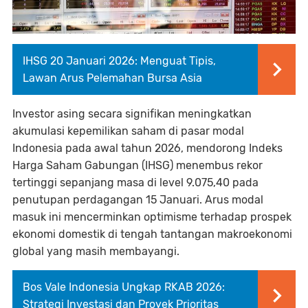
IHSG 20 Januari 2026: Menguat Tipis,
Lawan Arus Pelemahan Bursa Asia
Investor asing secara signifikan meningkatkan
akumulasi kepemilikan saham di pasar modal
Indonesia pada awal tahun 2026, mendorong Indeks
Harga Saham Gabungan (IHSG) menembus rekor
tertinggi sepanjang masa di level 9.075,40 pada
penutupan perdagangan 15 Januari. Arus modal
masuk ini mencerminkan optimisme terhadap prospek
ekonomi domestik di tengah tantangan makroekonomi
global yang masih membayangi.
Bos Vale Indonesia Ungkap RKAB 2026:
Strategi Investasi dan Proyek Prioritas