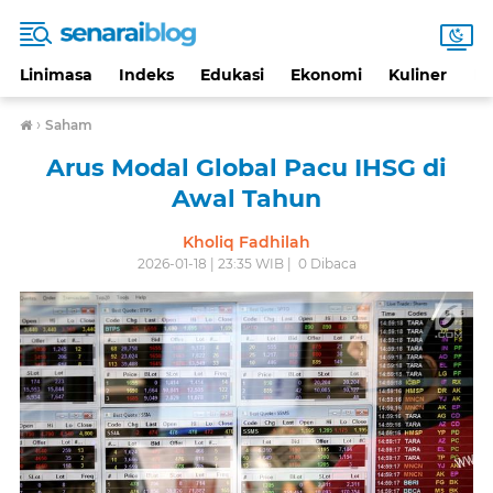
Linimasa
Indeks
Edukasi
Ekonomi
Kuliner
Li
›
Saham
Arus Modal Global Pacu IHSG di
Awal Tahun
Kholiq Fadhilah
2026-01-18 | 23:35 WIB |
0
Dibaca