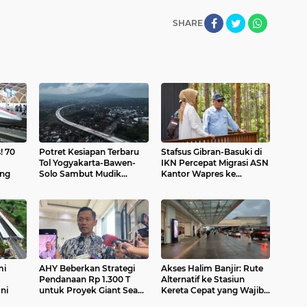
SHARE
! 70
Potret Kesiapan Terbaru
Stafsus Gibran-Basuki di
Tol Yogyakarta-Bawen-
IKN Percepat Migrasi ASN
ang
Solo Sambut Mudik
Kantor Wapres ke
Lebaran
Nusantara
mi
AHY Beberkan Strategi
Akses Halim Banjir: Rute
Pendanaan Rp 1.300 T
Alternatif ke Stasiun
ni
untuk Proyek Giant Sea
Kereta Cepat yang Wajib
Wall
Tahu