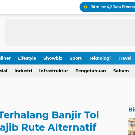
Keamanan Produksi Blok
IHSG Tumbang, Pasar Wa
Pola Kunci Ini Sinyalka
liner
Lifestyle
Showbiz
Sport
Teknologi
Travel
OJK Ungkap Detail Rapa
sial
Industri
Infrastruktur
Pengetahuan
Saham
Rp 196,9 Triliun: Proyek
Bi
Terhalang Banjir Tol
jib Rute Alternatif