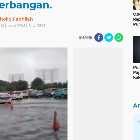
erbangan.
OJK
holiq Fadhilah
Rap
Pur
12 | 16:53 WIB |
0
Dibaca
SHARE
Pur
Paj
Kak
Ar