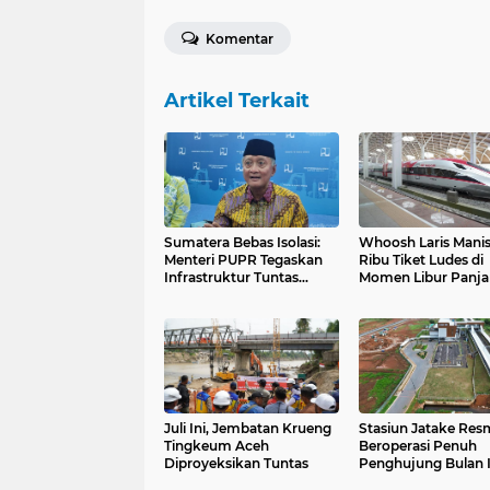
Komentar
Artikel Terkait
Sumatera Bebas Isolasi:
Whoosh Laris Manis
Menteri PUPR Tegaskan
Ribu Tiket Ludes di
Infrastruktur Tuntas
Momen Libur Panj
Pascabencana
Juli Ini, Jembatan Krueng
Stasiun Jatake Res
Tingkeum Aceh
Beroperasi Penuh
Diproyeksikan Tuntas
Penghujung Bulan I