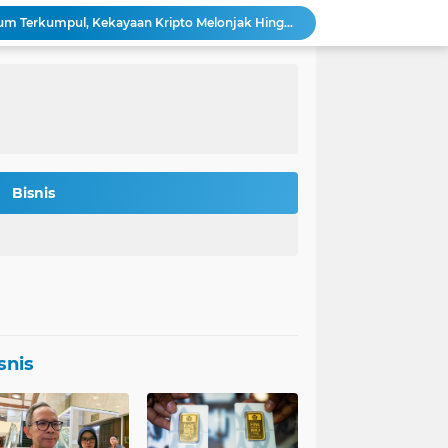
Bitmine: 4,2 Juta Ethereum Terkumpul, Kekayaan Kripto Melonjak Hingga $14,5 Miliar
 Rokan Diperketat Pasca Insiden Pipa Gas
Potret Kesiapan Terbaru Tol Yogyakarta-Bawen-Solo Sambut Mudik Lebaran
Indonesia Jadi Magnet Investasi Raksasa Teknologi: Amazon, Nvidia, Crowdstrike Membidik Peluang.
s-was Menanti Kebijakan Free Float MSCI
n Bitcoin Berpeluang Rebound ke USD 126.200
Agincourt Tegaskan Belum Terima Surat Resmi Pencabutan Izin Tambang Emas Martabe
Stafsus Gibran-Basuki di IKN Percepat Migrasi ASN Kantor Wapres ke Nusantara
Bisnis
t Penting di Kantor Purbaya
si Penerbitan Obligasi Korporasi di Tahun 2026
snis