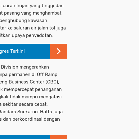
 curah hujan yang tinggi dan
laut pasang yang menghambat
ran penghubung kawasan.
r ke saluran air jalan tol juga
itkan upaya penyedotan.
gres Terkini
l Division mengerahkan
pompa permanen di Off Ramp
eng Business Center (CBC),
tuk mempercepat penanganan
gkali tidak mampu mengatasi
a sekitar secara cepat.
 Bandara Soekarno-Hatta juga
as dan berkoordinasi dengan