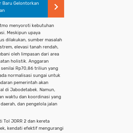
r Baru Gelontorkan
ran
yatmo menyoroti kebutuhan
asi. Meskipun upaya
us dilakukan, sumber masalah
strem, elevasi tanah rendah,
ebani oleh limpasan dari area
atan holistik. Anggaran
enilai Rp70,86 triliun yang
ada normalisasi sungai untuk
adaran pemerintah akan
ral di Jabodetabek. Namun,
an waktu dan koordinasi yang
daerah, dan pengelola jalan
ti Tol JORR 2 dan kereta
ek, kendati efektif mengurangi