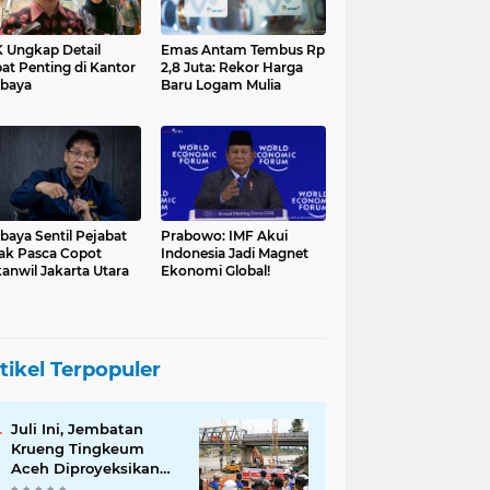
 Ungkap Detail
Emas Antam Tembus Rp
at Penting di Kantor
2,8 Juta: Rekor Harga
baya
Baru Logam Mulia
baya Sentil Pejabat
Prabowo: IMF Akui
ak Pasca Copot
Indonesia Jadi Magnet
anwil Jakarta Utara
Ekonomi Global!
tikel Terpopuler
Juli Ini, Jembatan
Krueng Tingkeum
Aceh Diproyeksikan
Tuntas