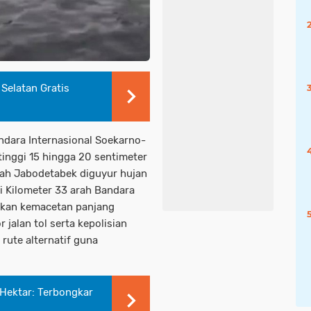
 Selatan Gratis
andara Internasional Soekarno-
tinggi 15 hingga 20 sentimeter
ayah Jabodetabek diguyur hujan
i Kilometer 33 arah Bandara
atkan kemacetan panjang
jalan tol serta kepolisian
ute alternatif guna
Hektar: Terbongkar