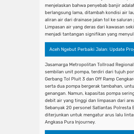
menjelaskan bahwa penyebab banjir adalah
berlangsung lama, ditambah kondisi air 
aliran air dari drainase jalan tol ke salu
Limpasan air yang deras dari kawasan sekita
menjadi tantangan signifikan yang menyul
Aceh Ngebut Perbaiki Jalan: Update Pro
Jasamarga Metropolitan Tollroad Regiona
sembilan unit pompa, terdiri dari tujuh 
Gerbang Tol Pluit 3 dan Off Ramp Cengkar
serta dua pompa bergerak tambahan, un
genangan. Namun, kapasitas pompa serin
debit air yang tinggi dan limpasan dari are
Sebanyak 20 personel Satlantas Polresta
diterjunkan untuk mengatur arus lalu lint
Angkasa Pura Injourney.