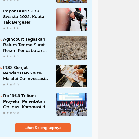
Impor BBM SPBU
Swasta 2025: Kuota
Tak Bergeser
Agincourt Tegaskan
Belum Terima Surat
Resmi Pencabutan
Izin Tambang Emas
Martabe
IRSX Genjot
Pendapatan 200%
Melalui Co-Investasi
10+ Film Layar Lebar
Rp 196,9 Triliun:
Proyeksi Penerbitan
Obligasi Korporasi di
Tahun 2026
Lihat Selengkapnya