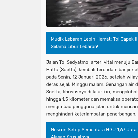
Mudik Lebaran Lebih Hemat: Tol Japek II
Selama Libur Lebaran!
Jalan Tol Sedyatmo, arteri vital menuju B
Hatta (Soetta), kembali terendam banjir se
pada Senin, 12 Januari 2026, setelah wil
deras sejak Minggu malam. Genangan air d
Soetta, khususnya di lajur kiri, mengakib
hingga 1,5 kilometer dan memaksa operator 
mengimbau pengguna jalan untuk mencari r
menghindari keterlambatan penerbangan.
Nusron Setop Sementara HGU 1,67 Juta 
Alasan Krusialnya