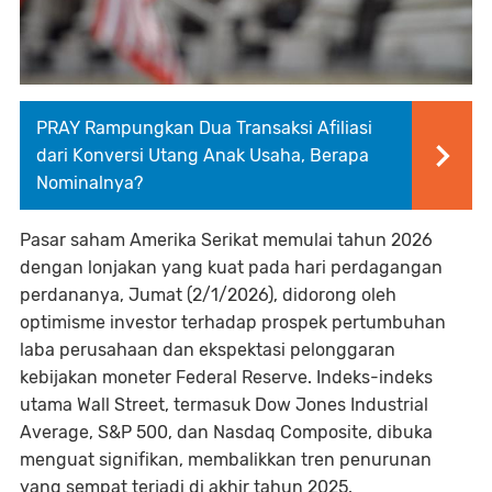
PRAY Rampungkan Dua Transaksi Afiliasi
dari Konversi Utang Anak Usaha, Berapa
Nominalnya?
Pasar saham Amerika Serikat memulai tahun 2026
dengan lonjakan yang kuat pada hari perdagangan
perdananya, Jumat (2/1/2026), didorong oleh
optimisme investor terhadap prospek pertumbuhan
laba perusahaan dan ekspektasi pelonggaran
kebijakan moneter Federal Reserve. Indeks-indeks
utama Wall Street, termasuk Dow Jones Industrial
Average, S&P 500, dan Nasdaq Composite, dibuka
menguat signifikan, membalikkan tren penurunan
yang sempat terjadi di akhir tahun 2025.