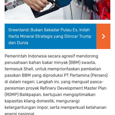
Greenland: Bukan Sekadar Pulau Es, Inilah
Harta Mineral Strategis yang Diincar Trump
dan Dunia
Pemerintah Indonesia secara agresif mendorong
perusahaan bahan bakar minyak (BBM) swasta,
termasuk Shell, untuk memprioritaskan pembelian
pasokan BBM yang diproduksi PT Pertamina (Persero)
di dalam negeri. Langkah ini, yang menguat pasca-
peresmian proyek Refinery Development Master Plan
(RDMP) Balikpapan, bertujuan mengoptimalkan
kapasitas kilang domestik, mengurangi
ketergantungan impor, serta memperkuat ketahanan
energi nasional.