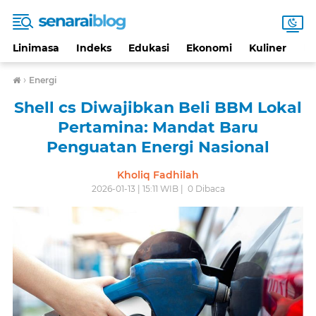
Linimasa
Indeks
Edukasi
Ekonomi
Kuliner
Li
›
Energi
Shell cs Diwajibkan Beli BBM Lokal
Pertamina: Mandat Baru
Penguatan Energi Nasional
Kholiq Fadhilah
2026-01-13 | 15:11 WIB |
0
Dibaca