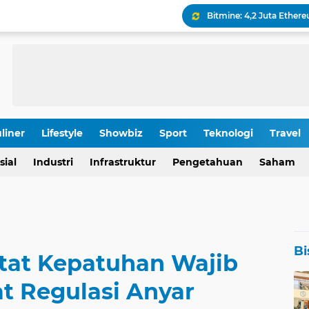
Keamanan Produksi Blok
IHSG Tumbang, Pasar Wa
Pola Kunci Ini Sinyalka
liner
Lifestyle
Showbiz
Sport
Teknologi
Travel
OJK Ungkap Detail Rapa
sial
Industri
Infrastruktur
Pengetahuan
Saham
Rp 196,9 Triliun: Proyek
Bi
tat Kepatuhan Wajib
t Regulasi Anyar