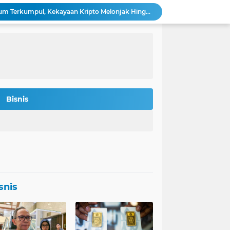
Bitmine: 4,2 Juta Ethereum Terkumpul, Kekayaan Kripto Melonjak Hingga $14,5 Miliar
 Rokan Diperketat Pasca Insiden Pipa Gas
Potret Kesiapan Terbaru Tol Yogyakarta-Bawen-Solo Sambut Mudik Lebaran
Indonesia Jadi Magnet Investasi Raksasa Teknologi: Amazon, Nvidia, Crowdstrike Membidik Peluang.
s-was Menanti Kebijakan Free Float MSCI
n Bitcoin Berpeluang Rebound ke USD 126.200
Agincourt Tegaskan Belum Terima Surat Resmi Pencabutan Izin Tambang Emas Martabe
Stafsus Gibran-Basuki di IKN Percepat Migrasi ASN Kantor Wapres ke Nusantara
Bisnis
t Penting di Kantor Purbaya
si Penerbitan Obligasi Korporasi di Tahun 2026
snis