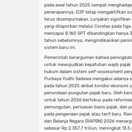
pada awal tahun 2025 sempat menghadapi
penerapannya, DJP tetap mengaktifkan si
terus disempurnakan. Lonjakan signifika
yang dilaporkan melalui Coretax pada tiga
mencapai 8.160 SPT dibandingkan hanya 
tahun sebelumnya, mengindikasikan penin
sistem baru ini.
Pemerintah berargumen bahwa peningkata
untuk mewujudkan kepatuhan wajib pajak
hukum dalam sistem
self-assessment
perp
Purbaya Yudhi Sadewa mengakui adanya
s
pada tahun 2025 akibat kondisi ekonomi y
penundaan pungutan pajak baru. Oleh kare
untuk tahun 2026 berfokus pada reformasi 
pemungutan, perluasan basis pajak, dan 
pada pengenaan pajak atau tarif baru. R
dan Belanja Negara (RAPBN) 2026 menarg
sebesar Rp 2.357,7 triliun, meningkat 13,