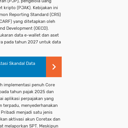
ran (PJP), pengelola uang
t kripto (PJAK). Kebijakan ini
mmon Reporting Standard (CRS)
CARF) yang ditetapkan oleh
and Development (OECD).
ukaran data e-wallet dan aset
ra pada tahun 2027 untuk data
tasi Skandal Data
eh implementasi penuh Core
 pada tahun pajak 2025 dan
i aplikasi perpajakan yang
rm terpadu, menyederhanakan
ribadi menjadi satu jenis
kukan aktivasi akun Coretax dan
pat melaporkan SPT. Meskipun