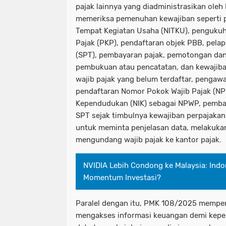
pajak lainnya yang diadministrasikan ole
memeriksa pemenuhan kewajiban seperti p
Tempat Kegiatan Usaha (NITKU), penguku
Pajak (PKP), pendaftaran objek PBB, pela
(SPT), pembayaran pajak, pemotongan da
pembukuan atau pencatatan, dan kewajiban
wajib pajak yang belum terdaftar, pengaw
pendaftaran Nomor Pokok Wajib Pajak (NP
Kependudukan (NIK) sebagai NPWP, pembay
SPT sejak timbulnya kewajiban perpajaka
untuk meminta penjelasan data, melakuk
mengundang wajib pajak ke kantor pajak.
NVIDIA Lebih Condong ke Malaysia: Indo
Momentum Investasi?
Paralel dengan itu, PMK 108/2025 memp
mengakses informasi keuangan demi kepe