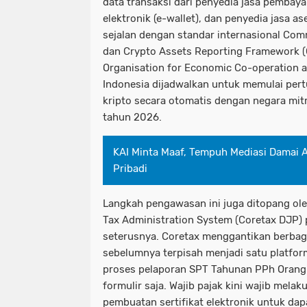
data transaksi dari penyedia jasa pembaya
elektronik (e-wallet), dan penyedia jasa ase
sejalan dengan standar internasional Co
dan Crypto Assets Reporting Framework (
Organisation for Economic Co-operation 
Indonesia dijadwalkan untuk memulai pert
kripto secara otomatis dengan negara mit
tahun 2026.
KAI Minta Maaf, Tempuh Mediasi Damai A
Pribadi
Langkah pengawasan ini juga ditopang ol
Tax Administration System (Coretax DJP)
seterusnya. Coretax menggantikan berbaga
sebelumnya terpisah menjadi satu platfo
proses pelaporan SPT Tahunan PPh Orang P
formulir saja. Wajib pajak kini wajib mela
pembuatan sertifikat elektronik untuk da