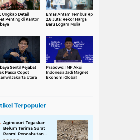
 Ungkap Detail
Emas Antam Tembus Rp
at Penting di Kantor
2,8 Juta: Rekor Harga
baya
Baru Logam Mulia
baya Sentil Pejabat
Prabowo: IMF Akui
ak Pasca Copot
Indonesia Jadi Magnet
anwil Jakarta Utara
Ekonomi Global!
tikel Terpopuler
Agincourt Tegaskan
Belum Terima Surat
Resmi Pencabutan
Izin Tambang Emas