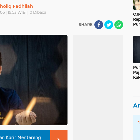
holiq Fadhilah
06 | 19:53 WIB |
0
Dibaca
OJK
Rap
Pur
SHARE
Pur
Paj
Kak
Ar
kan Karir Mentereng