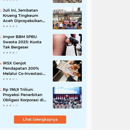
Martabe
Juli Ini, Jembatan
Krueng Tingkeum
Aceh Diproyeksikan
Tuntas
Impor BBM SPBU
Swasta 2025: Kuota
Tak Bergeser
IRSX Genjot
Pendapatan 200%
Melalui Co-Investasi
10+ Film Layar Lebar
Rp 196,9 Triliun:
Proyeksi Penerbitan
Obligasi Korporasi di
Tahun 2026
Lihat Selengkapnya