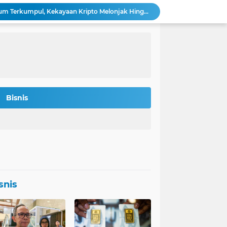
Bitmine: 4,2 Juta Ethereum Terkumpul, Kekayaan Kripto Melonjak Hingga $14,5 Miliar
 Rokan Diperketat Pasca Insiden Pipa Gas
Potret Kesiapan Terbaru Tol Yogyakarta-Bawen-Solo Sambut Mudik Lebaran
Indonesia Jadi Magnet Investasi Raksasa Teknologi: Amazon, Nvidia, Crowdstrike Membidik Peluang.
s-was Menanti Kebijakan Free Float MSCI
n Bitcoin Berpeluang Rebound ke USD 126.200
Agincourt Tegaskan Belum Terima Surat Resmi Pencabutan Izin Tambang Emas Martabe
Stafsus Gibran-Basuki di IKN Percepat Migrasi ASN Kantor Wapres ke Nusantara
Bisnis
t Penting di Kantor Purbaya
si Penerbitan Obligasi Korporasi di Tahun 2026
snis