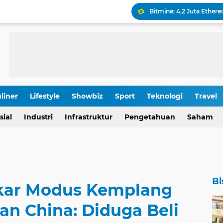
Keamanan Produksi Blok
IHSG Tumbang, Pasar Wa
Pola Kunci Ini Sinyalka
liner
Lifestyle
Showbiz
Sport
Teknologi
Travel
OJK Ungkap Detail Rapa
sial
Industri
Infrastruktur
Pengetahuan
Saham
Rp 196,9 Triliun: Proyek
Bi
kar Modus Kemplang
an China: Diduga Beli