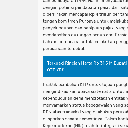
dan pembayaran PPN. Hal ini menyebabkan
dengan potensi pendapatan pajak dari sat
diperkirakan mencapai Rp 4 triliun per tah
tengah komitmen Purbaya untuk melakuka
penyelundupan dan penipuan pajak, yang 
mendapatkan dukungan penuh dari Presid
bahkan berencana untuk melakukan pengg
perusahaan tersebut.
Terkuak! Rincian Harta Rp 31,5 M Bupat
OTT KPK
Praktik pembelian KTP untuk tujuan pengh
mengindikasikan upaya sistematis untuk 
kependudukan demi menciptakan entitas waj
menyamarkan status kepegawaian yang se
PPN atas transaksi yang dilakukan perusah
dilaporkan secara semestinya. Dalam kont
Kependudukan (NIK) telah terintegrasi se