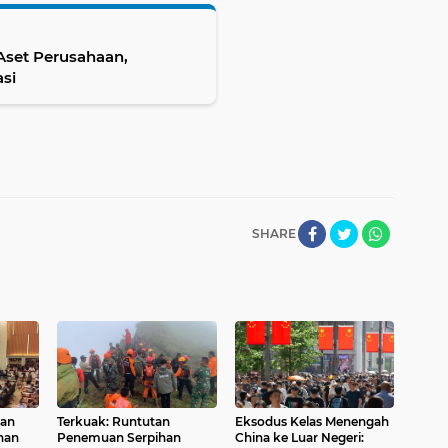
Aset Perusahaan,
si
SHARE
kan
Terkuak: Runtutan
Eksodus Kelas Menengah
han
Penemuan Serpihan
China ke Luar Negeri: