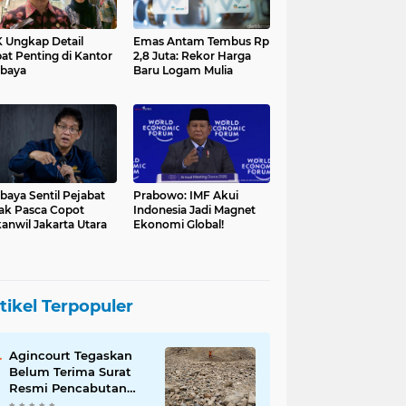
 Ungkap Detail
Emas Antam Tembus Rp
at Penting di Kantor
2,8 Juta: Rekor Harga
baya
Baru Logam Mulia
baya Sentil Pejabat
Prabowo: IMF Akui
ak Pasca Copot
Indonesia Jadi Magnet
anwil Jakarta Utara
Ekonomi Global!
tikel Terpopuler
Agincourt Tegaskan
Belum Terima Surat
Resmi Pencabutan
Izin Tambang Emas