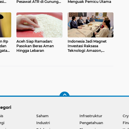
asi
Pesawat ATR di Gunung
Menguak Pemicu Utama
al
Bulusaraung
an Rp
Aceh Siap Ramadan:
Indonesia Jadi Magnet
 dan
Pasokan Beras Aman
Investasi Raksasa
gatan
Hingga Lebaran
Teknologi: Amazon,
Nvidia, Crowdstrike
Membidik Peluang.
egori
is
Saham
Infrastruktur
Cry
rgi
Industri
Pengetahuan
Fin