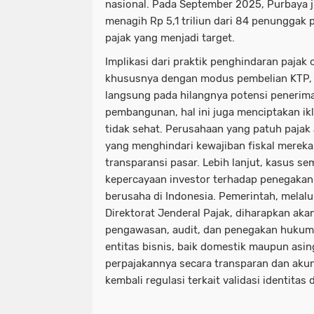
nasional. Pada September 2025, Purbaya 
menagih Rp 5,1 triliun dari 84 penunggak p
pajak yang menjadi target.
Implikasi dari praktik penghindaran pajak 
khususnya dengan modus pembelian KTP, 
langsung pada hilangnya potensi penerima
pembangunan, hal ini juga menciptakan ik
tidak sehat. Perusahaan yang patuh pajak 
yang menghindari kewajiban fiskal mereka
transparansi pasar. Lebih lanjut, kasus s
kepercayaan investor terhadap penegaka
berusaha di Indonesia. Pemerintah, melal
Direktorat Jenderal Pajak, diharapkan ak
pengawasan, audit, dan penegakan huku
entitas bisnis, baik domestik maupun asi
perpajakannya secara transparan dan akun
kembali regulasi terkait validasi identitas 