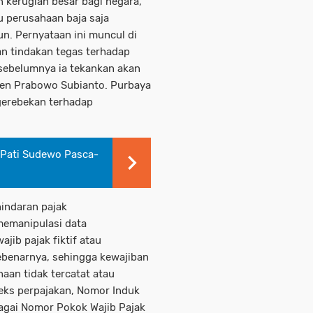
 kerugian besar bagi negara,
u perusahaan baja saja
un. Pernyataan ini muncul di
n tindakan tegas terhadap
sebelumnya ia tekankan akan
en Prabowo Subianto. Purbaya
erebekan terhadap
i Pati Sudewo Pasca-
indaran pajak
memanipulasi data
ib pajak fiktif atau
benarnya, sehingga kewajiban
aan tidak tercatat atau
eks perpajakan, Nomor Induk
bagai Nomor Pokok Wajib Pajak