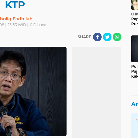
KTP
OJK
holiq Fadhilah
Rap
Pur
08 | 23:53 WIB |
0
Dibaca
SHARE
Pur
Paj
Kak
Ar