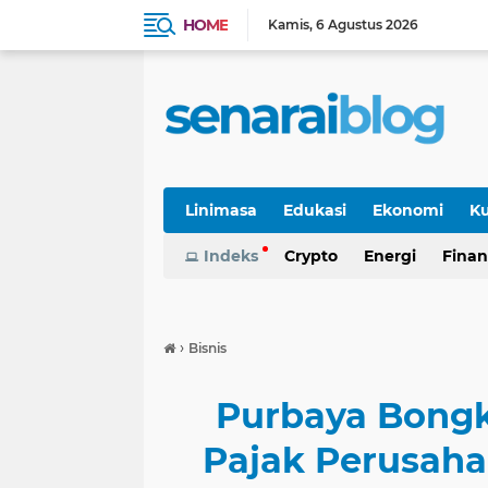
HOME
Kamis
6 Agustus 2026
Linimasa
Edukasi
Ekonomi
Ku
Indeks
Crypto
Energi
Finan
›
Bisnis
Purbaya Bong
Pajak Perusaha