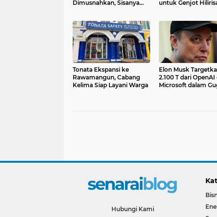
Dimusnahkan, Sisanya
untuk Genjot Hiliris
Dilelang
Perkebunan Nasion
Tonata Ekspansi ke
Elon Musk Targetk
Rawamangun, Cabang
2.100 T dari OpenAI
Kelima Siap Layani Warga
Microsoft dalam Gu
Hukum
Kat
Bisn
Ene
Hubungi Kami