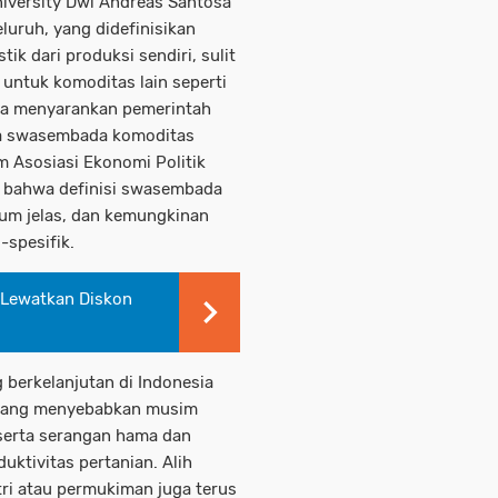
niversity Dwi Andreas Santosa
uruh, yang didefinisikan
 dari produksi sendiri, sulit
 untuk komoditas lain seperti
 Ia menyarankan pemerintah
ada swasembada komoditas
m Asosiasi Ekonomi Politik
n bahwa definisi swasembada
lum jelas, dan kemungkinan
-spesifik.
n Lewatkan Diskon
berkelanjutan di Indonesia
 yang menyebabkan musim
 serta serangan hama dan
uktivitas pertanian. Alih
tri atau permukiman juga terus