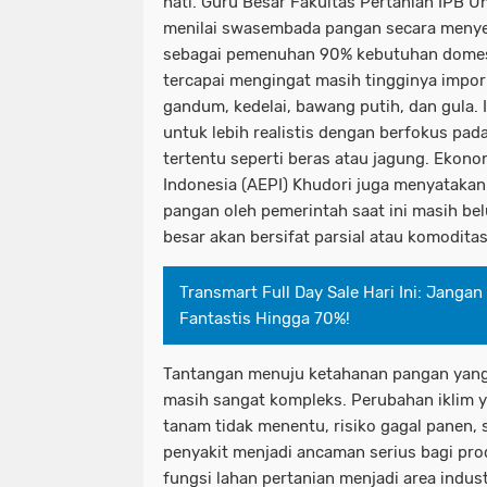
hati. Guru Besar Fakultas Pertanian IPB U
menilai swasembada pangan secara menyel
sebagai pemenuhan 90% kebutuhan domestik
tercapai mengingat masih tingginya impor
gandum, kedelai, bawang putih, dan gula.
untuk lebih realistis dengan berfokus p
tertentu seperti beras atau jagung. Ekono
Indonesia (AEPI) Khudori juga menyataka
pangan oleh pemerintah saat ini masih be
besar akan bersifat parsial atau komoditas
Transmart Full Day Sale Hari Ini: Janga
Fantastis Hingga 70%!
Tantangan menuju ketahanan pangan yang 
masih sangat kompleks. Perubahan iklim
tanam tidak menentu, risiko gagal panen,
penyakit menjadi ancaman serius bagi prod
fungsi lahan pertanian menjadi area indus