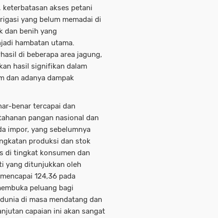
, keterbatasan akses petani
irigasi yang belum memadai di
uk dan benih yang
njadi hambatan utama.
asil di beberapa area jagung,
an hasil signifikan dalam
um dan adanya dampak
ar-benar tercapai dan
etahanan pangan nasional dan
da impor, yang sebelumnya
ingkatan produksi dan stok
s di tingkat konsumen dan
i yang ditunjukkan oleh
g mencapai 124,36 pada
membuka peluang bagi
 dunia di masa mendatang dan
jutan capaian ini akan sangat