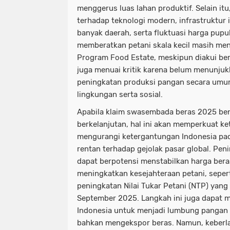
menggerus luas lahan produktif. Selain itu
terhadap teknologi modern, infrastruktur 
banyak daerah, serta fluktuasi harga pup
memberatkan petani skala kecil masih me
Program Food Estate, meskipun diakui berh
juga menuai kritik karena belum menunjukk
peningkatan produksi pangan secara um
lingkungan serta sosial.
Apabila klaim swasembada beras 2025 ben
berkelanjutan, hal ini akan memperkuat k
mengurangi ketergantungan Indonesia pa
rentan terhadap gejolak pasar global. Pen
dapat berpotensi menstabilkan harga bera
meningkatkan kesejahteraan petani, sepert
peningkatan Nilai Tukar Petani (NTP) yan
September 2025. Langkah ini juga dapat 
Indonesia untuk menjadi lumbung pangan
bahkan mengekspor beras. Namun, keberlan