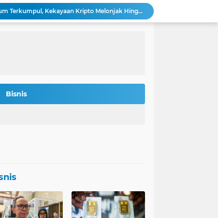
Bitmine: 4,2 Juta Ethereum Terkumpul, Kekayaan Kripto Melonjak Hingga $14,5 Miliar
 Rokan Diperketat Pasca Insiden Pipa Gas
Potret Kesiapan Terbaru Tol Yogyakarta-Bawen-Solo Sambut Mudik Lebaran
Indonesia Jadi Magnet Investasi Raksasa Teknologi: Amazon, Nvidia, Crowdstrike Membidik Peluang.
s-was Menanti Kebijakan Free Float MSCI
n Bitcoin Berpeluang Rebound ke USD 126.200
Agincourt Tegaskan Belum Terima Surat Resmi Pencabutan Izin Tambang Emas Martabe
Stafsus Gibran-Basuki di IKN Percepat Migrasi ASN Kantor Wapres ke Nusantara
Bisnis
t Penting di Kantor Purbaya
si Penerbitan Obligasi Korporasi di Tahun 2026
snis