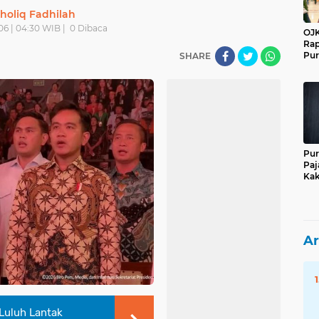
holiq Fadhilah
06 | 04:30 WIB |
0
Dibaca
OJK
Rap
Pur
SHARE
Pur
Paj
Kak
Ar
 Luluh Lantak