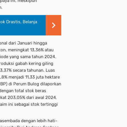
paya ini, meskipun
n.
ok Drastis, Belanja
nal dari Januari hingga
ton, meningkat 13,36% atau
riode yang sama tahun 2024.
roduksi gabah kering giling
13,37% secara tahunan. Luas
,8% menjadi 11,33 juta hektare
BP) di Perum Bulog dilaporkan
dengan total stok beras
gkat 203,05% dari awal 2024.
im ini sebagai stok tertinggi
wasembada dengan lebih hati-