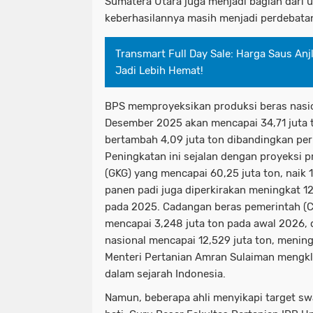
Sumatera Utara juga menjadi bagian dari u
keberhasilannya masih menjadi perdebata
Transmart Full Day Sale: Harga Saus Anjl
Jadi Lebih Hemat!
BPS memproyeksikan produksi beras nasio
Desember 2025 akan mencapai 34,71 juta 
bertambah 4,09 juta ton dibandingkan pe
Peningkatan ini sejalan dengan proyeksi p
(GKG) yang mencapai 60,25 juta ton, naik 
panen padi juga diperkirakan meningkat 12
pada 2025. Cadangan beras pemerintah (C
mencapai 3,248 juta ton pada awal 2026, 
nasional mencapai 12,529 juta ton, menin
Menteri Pertanian Amran Sulaiman mengkla
dalam sejarah Indonesia.
Namun, beberapa ahli menyikapi target s