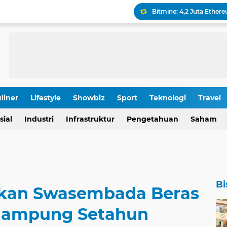
Keamanan Produksi Blok
IHSG Tumbang, Pasar Wa
Pola Kunci Ini Sinyalka
liner
Lifestyle
Showbiz
Sport
Teknologi
Travel
OJK Ungkap Detail Rapa
sial
Industri
Infrastruktur
Pengetahuan
Saham
Rp 196,9 Triliun: Proyek
Bi
kan Swasembada Beras
Rampung Setahun