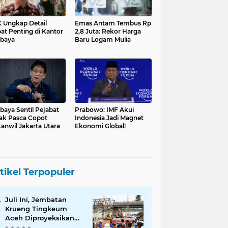
 Ungkap Detail
Emas Antam Tembus Rp
at Penting di Kantor
2,8 Juta: Rekor Harga
baya
Baru Logam Mulia
baya Sentil Pejabat
Prabowo: IMF Akui
ak Pasca Copot
Indonesia Jadi Magnet
anwil Jakarta Utara
Ekonomi Global!
tikel Terpopuler
Juli Ini, Jembatan
Krueng Tingkeum
Aceh Diproyeksikan
Tuntas