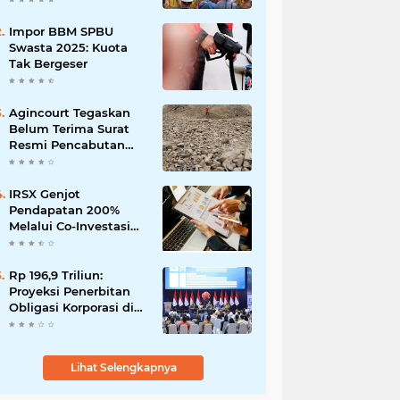
Impor BBM SPBU
Swasta 2025: Kuota
Tak Bergeser
Agincourt Tegaskan
Belum Terima Surat
Resmi Pencabutan
Izin Tambang Emas
Martabe
IRSX Genjot
Pendapatan 200%
Melalui Co-Investasi
10+ Film Layar Lebar
Rp 196,9 Triliun:
Proyeksi Penerbitan
Obligasi Korporasi di
Tahun 2026
Lihat Selengkapnya