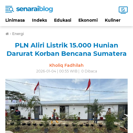
Linimasa
Indeks
Edukasi
Ekonomi
Kuliner
Li
›
Energi
PLN Aliri Listrik 15.000 Hunian
Darurat Korban Bencana Sumatera
Kholiq Fadhilah
2026-01-04 | 00:55 WIB |
0
Dibaca