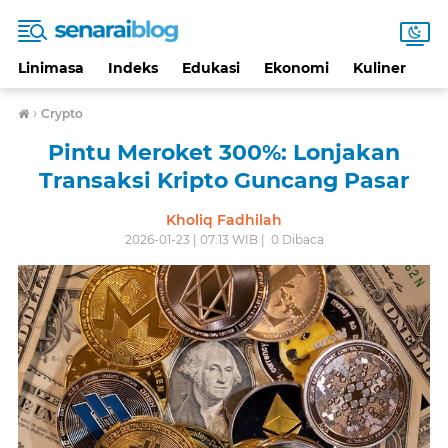
Linimasa
Indeks
Edukasi
Ekonomi
Kuliner
Li
›
Crypto
Pintu Meroket 300%: Lonjakan
Transaksi Kripto Guncang Pasar
Kholiq Fadhilah
2026-01-23 | 07:13 WIB |
0
Dibaca