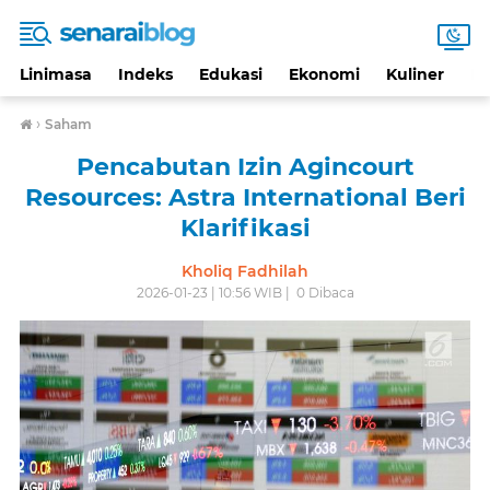
Linimasa
Indeks
Edukasi
Ekonomi
Kuliner
Li
›
Saham
Pencabutan Izin Agincourt
Resources: Astra International Beri
Klarifikasi
Kholiq Fadhilah
2026-01-23 | 10:56 WIB |
0
Dibaca