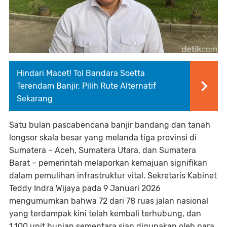
Hindari Macet! Tol Bandara Soetta
Terendam Banjir, Pilih Rute Alternatif
Sekarang
Satu bulan pascabencana banjir bandang dan tanah
longsor skala besar yang melanda tiga provinsi di
Sumatera – Aceh, Sumatera Utara, dan Sumatera
Barat – pemerintah melaporkan kemajuan signifikan
dalam pemulihan infrastruktur vital. Sekretaris Kabinet
Teddy Indra Wijaya pada 9 Januari 2026
mengumumkan bahwa 72 dari 78 ruas jalan nasional
yang terdampak kini telah kembali terhubung, dan
1.100 unit hunian sementara siap digunakan oleh para