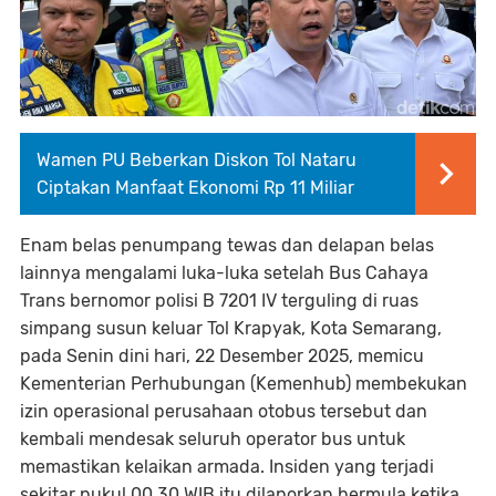
Wamen PU Beberkan Diskon Tol Nataru
Ciptakan Manfaat Ekonomi Rp 11 Miliar
Enam belas penumpang tewas dan delapan belas
lainnya mengalami luka-luka setelah Bus Cahaya
Trans bernomor polisi B 7201 IV terguling di ruas
simpang susun keluar Tol Krapyak, Kota Semarang,
pada Senin dini hari, 22 Desember 2025, memicu
Kementerian Perhubungan (Kemenhub) membekukan
izin operasional perusahaan otobus tersebut dan
kembali mendesak seluruh operator bus untuk
memastikan kelaikan armada. Insiden yang terjadi
sekitar pukul 00.30 WIB itu dilaporkan bermula ketika