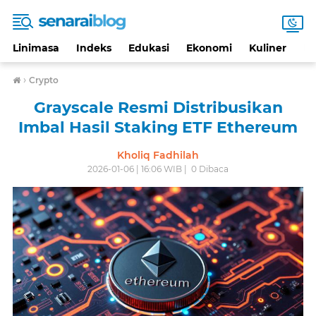
Linimasa
Indeks
Edukasi
Ekonomi
Kuliner
Li
›
Crypto
Grayscale Resmi Distribusikan
Imbal Hasil Staking ETF Ethereum
Kholiq Fadhilah
2026-01-06 | 16:06 WIB |
0
Dibaca