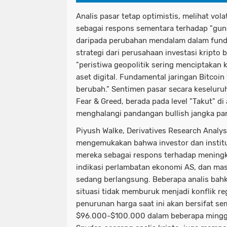
Analis pasar tetap optimistis, melihat vola
sebagai respons sementara terhadap "gun
daripada perubahan mendalam dalam funda
strategi dari perusahaan investasi kripto
"peristiwa geopolitik sering menciptakan kr
aset digital. Fundamental jaringan Bitcoin
berubah." Sentimen pasar secara keseluruh
Fear & Greed, berada pada level "Takut" di
menghalangi pandangan bullish jangka pa
Piyush Walke, Derivatives Research Analys
mengemukakan bahwa investor dan institu
mereka sebagai respons terhadap meningk
indikasi perlambatan ekonomi AS, dan ma
sedang berlangsung. Beberapa analis bah
situasi tidak memburuk menjadi konflik reg
penurunan harga saat ini akan bersifat se
$96.000-$100.000 dalam beberapa mingg