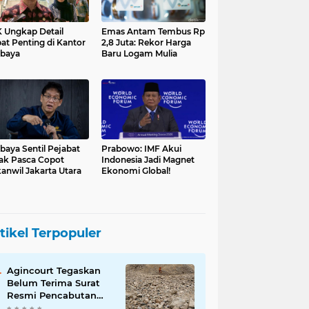
 Ungkap Detail
Emas Antam Tembus Rp
at Penting di Kantor
2,8 Juta: Rekor Harga
baya
Baru Logam Mulia
baya Sentil Pejabat
Prabowo: IMF Akui
ak Pasca Copot
Indonesia Jadi Magnet
anwil Jakarta Utara
Ekonomi Global!
tikel Terpopuler
Agincourt Tegaskan
Belum Terima Surat
Resmi Pencabutan
Izin Tambang Emas