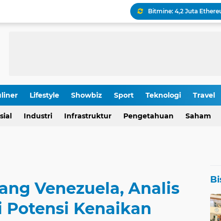
Keamanan Produksi Blok
IHSG Tumbang, Pasar Wa
Pola Kunci Ini Sinyalka
liner
Lifestyle
Showbiz
Sport
Teknologi
Travel
OJK Ungkap Detail Rapa
Rp 196,9 Triliun: Proyek
sial
Industri
Infrastruktur
Pengetahuan
Saham
Bi
ang Venezuela, Analis
i Potensi Kenaikan