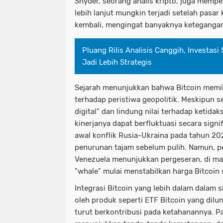
Snyder, seorang analis kripto, juga mempe
lebih lanjut mungkin terjadi setelah pasar
kembali, mengingat banyaknya ketegangan
Pluang Rilis Analisis Canggih, Investasi
Jadi Lebih Strategis
Sejarah menunjukkan bahwa Bitcoin memil
terhadap peristiwa geopolitik. Meskipun 
digital" dan lindung nilai terhadap ketidak
kinerjanya dapat berfluktuasi secara signi
awal konflik Rusia-Ukraina pada tahun 20
penurunan tajam sebelum pulih. Namun, pe
Venezuela menunjukkan pergeseran, di man
"whale" mulai menstabilkan harga Bitcoin
Integrasi Bitcoin yang lebih dalam dalam
oleh produk seperti ETF Bitcoin yang dil
turut berkontribusi pada ketahanannya. P