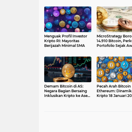
Menguak Profil Investor
MicroStrategy Bor
Kripto RI: Mayoritas
14.910 Bitcoin, Perk
Berijazah Minimal SMA
Portofolio Sejak Aw
Tahun
Demam Bitcoin di AS:
Pecah Arah Bitcoin
Negara Bagian Bersaing
Ethereum: Dinamik
Inklusikan Kripto ke Aset
Kripto 18 Januari 2
Publik