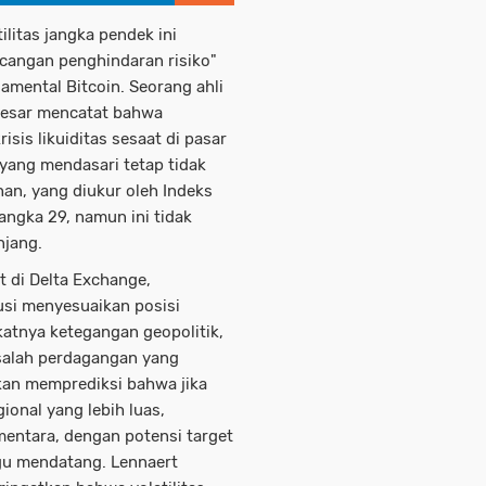
tilitas jangka pendek ini
cangan penghindaran risiko"
mental Bitcoin. Seorang ahli
 besar mencatat bahwa
isis likuiditas sesaat di pasar
 yang mendasari tetap tidak
an, yang diukur oleh Indeks
 angka 29, namun ini tidak
njang.
t di Delta Exchange,
si menyesuaikan posisi
atnya ketegangan geopolitik,
salah perdagangan yang
kan memprediksi bahwa jika
ional yang lebih luas,
mentara, dengan potensi target
u mendatang. Lennaert