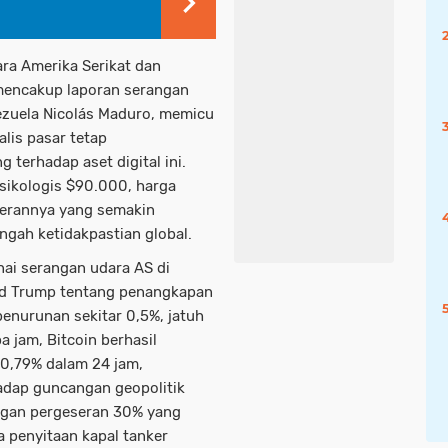
ra Amerika Serikat dan
mencakup laporan serangan
ezuela Nicolás Maduro, memicu
alis pasar tetap
terhadap aset digital ini.
sikologis $90.000, harga
perannya yang semakin
ngah ketidakpastian global.
ai serangan udara AS di
d Trump tentang penangkapan
nurunan sekitar 0,5%, jatuh
 jam, Bitcoin berhasil
0,79% dalam 24 jam,
adap guncangan geopolitik
engan pergeseran 30% yang
a penyitaan kapal tanker