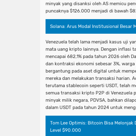
minyak yang disanksi oleh AS memicu penu
puncaknya $126.000 menjadi di bawah $8
Solana: Arus Modal Institusional Besar 
Venezuela telah lama menjadi kasus uji ya
mata uang kripto lainnya. Dengan inflasi 
mencapai 682,1% pada tahun 2026 oleh Dan
dan kontraksi ekonomi sebesar 3%, warga
bergantung pada aset digital untuk memp
mereka dan melakukan transaksi harian. Ado
terutama stablecoin seperti USDT, telah m
semua transaksi kripto P2P di Venezuela
minyak milik negara, PDVSA, bahkan dila
dalam USDT pada tahun 2024 untuk mengh
Tom Lee Optimis: Bitcoin Bisa Melonjak D
Level $90.000