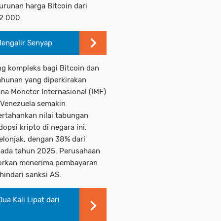
runan harga Bitcoin dari
2.000.
Mengalir Senyap
ng kompleks bagi Bitcoin dan
tahunan yang diperkirakan
a Moneter Internasional (IMF)
 Venezuela semakin
ertahankan nilai tabungan
psi kripto di negara ini,
elonjak, dengan 38% dari
 pada tahun 2025. Perusahaan
porkan menerima pembayaran
indari sanksi AS.
ua Kali Lipat dari