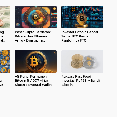
ong
Pasar Kripto Berdarah:
Investor Bitcoin Gencar
uat
Bitcoin dan Ethereum
Serok BTC Pasca
al
Anjlok Drastis, Ini
Runtuhnya FTX
Pemicunya
AS Kunci Permanen
Raksasa Fast Food
a
Bitcoin Rp107,7 Miliar
Investasi Rp 169 Miliar di
026
Sitaan Samourai Wallet
Bitcoin