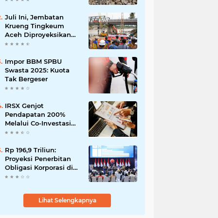
Martabe
Juli Ini, Jembatan
Krueng Tingkeum
Aceh Diproyeksikan
Tuntas
Impor BBM SPBU
Swasta 2025: Kuota
Tak Bergeser
IRSX Genjot
Pendapatan 200%
Melalui Co-Investasi
10+ Film Layar Lebar
Rp 196,9 Triliun:
Proyeksi Penerbitan
Obligasi Korporasi di
Tahun 2026
Lihat Selengkapnya