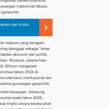
ringatkan bahwa volatilitas
 keuangan tradisional dibuka
 geopolitik.
 Saham dan Kripto
iki respons yang beragam
sering dianggap sebagai "emas
stabilan ekonomi dan politik,
fikan. Misalnya, selama fase
22, Bitcoin mengalami
ristiwa tahun 2026 di
a intervensi institusional dan
 selama guncangan geopolitik.
 sistem keuangan, didukung
uncurkan pada tahun 2025,
asar kripto secara keseluruhan