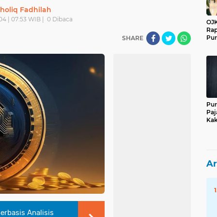
holiq Fadhilah
04 | 07:53 WIB |
0
Dibaca
OJK
Rap
Pur
SHARE
Pur
Paj
Kak
Ar
rbasis Analisis