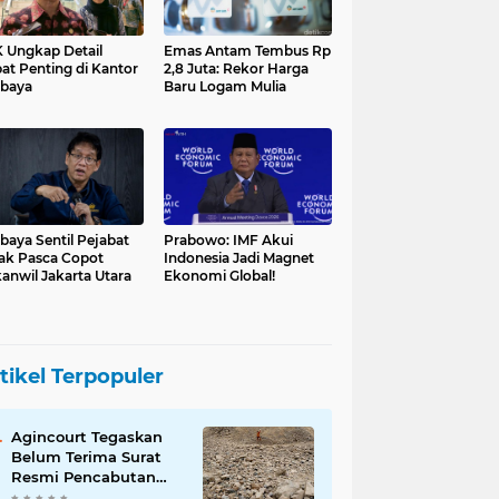
 Ungkap Detail
Emas Antam Tembus Rp
at Penting di Kantor
2,8 Juta: Rekor Harga
baya
Baru Logam Mulia
baya Sentil Pejabat
Prabowo: IMF Akui
ak Pasca Copot
Indonesia Jadi Magnet
anwil Jakarta Utara
Ekonomi Global!
tikel Terpopuler
Agincourt Tegaskan
Belum Terima Surat
Resmi Pencabutan
Izin Tambang Emas