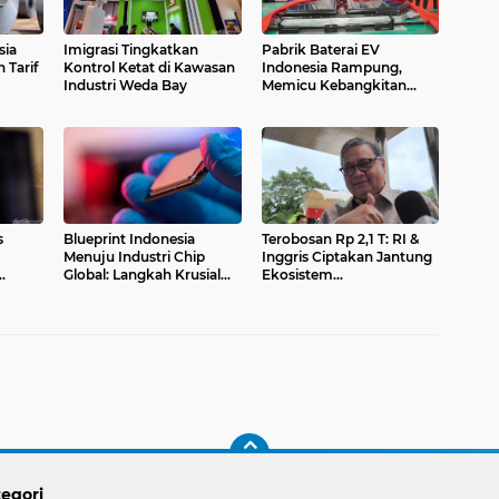
sia
Imigrasi Tingkatkan
Pabrik Baterai EV
 Tarif
Kontrol Ketat di Kawasan
Indonesia Rampung,
Industri Weda Bay
Memicu Kebangkitan
Industri Kendaraan Listrik
Nasional
s
Blueprint Indonesia
Terobosan Rp 2,1 T: RI &
Menuju Industri Chip
Inggris Ciptakan Jantung
Global: Langkah Krusial
Ekosistem
Diungkap
Semikonduktor
egori