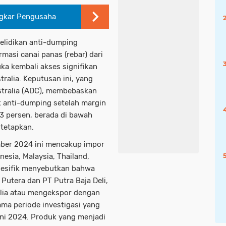
ngkar Pengusaha
elidikan anti-dumping
masi canai panas (rebar) dari
a kembali akses signifikan
ralia. Keputusan ini, yang
tralia (ADC), membebaskan
k anti-dumping setelah margin
3 persen, berada di bawah
tetapkan.
mber 2024 ini mencakup impor
esia, Malaysia, Thailand,
pesifik menyebutkan bahwa
Putera dan PT Putra Baja Deli,
alia atau mengekspor dengan
ma periode investigasi yang
uni 2024. Produk yang menjadi