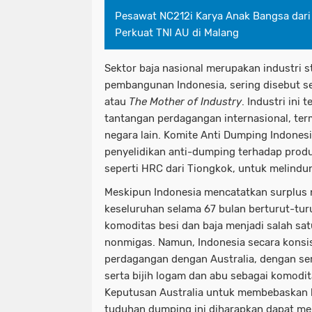
Pesawat NC212i Karya Anak Bangsa dari
Perkuat TNI AU di Malang
Sektor baja nasional merupakan industri st
pembangunan Indonesia, sering disebut se
atau
The Mother of Industry
. Industri ini
tantangan perdagangan internasional, te
negara lain. Komite Anti Dumping Indonesi
penyelidikan anti-dumping terhadap produk
seperti HRC dari Tiongkok, untuk melindun
Meskipun Indonesia mencatatkan surplus 
keseluruhan selama 67 bulan berturut-tu
komoditas besi dan baja menjadi salah s
nonmigas. Namun, Indonesia secara konsis
perdagangan dengan Australia, dengan ser
serta bijih logam dan abu sebagai komodit
Keputusan Australia untuk membebaskan ba
tuduhan dumping ini diharapkan dapat me