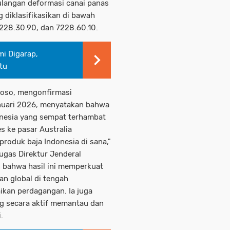
tulangan deformasi canai panas
 diklasifikasikan di bawah
7228.30.90, dan 7228.60.10.
mi Digarap,
tu
toso, mengonfirmasi
nuari 2026, menyatakan bahwa
onesia yang sempat terhambat
s ke pasar Australia
roduk baja Indonesia di sana,"
ugas Direktur Jenderal
 bahwa hasil ini memperkuat
an global di tengah
kan perdagangan. Ia juga
ng secara aktif memantau dan
.