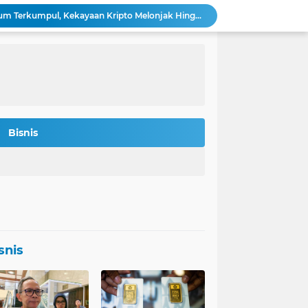
Bitmine: 4,2 Juta Ethereum Terkumpul, Kekayaan Kripto Melonjak Hingga $14,5 Miliar
 Rokan Diperketat Pasca Insiden Pipa Gas
Potret Kesiapan Terbaru Tol Yogyakarta-Bawen-Solo Sambut Mudik Lebaran
Indonesia Jadi Magnet Investasi Raksasa Teknologi: Amazon, Nvidia, Crowdstrike Membidik Peluang.
s-was Menanti Kebijakan Free Float MSCI
n Bitcoin Berpeluang Rebound ke USD 126.200
Agincourt Tegaskan Belum Terima Surat Resmi Pencabutan Izin Tambang Emas Martabe
Stafsus Gibran-Basuki di IKN Percepat Migrasi ASN Kantor Wapres ke Nusantara
Bisnis
t Penting di Kantor Purbaya
si Penerbitan Obligasi Korporasi di Tahun 2026
snis