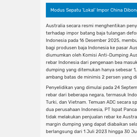
Modus Sepatu 'Lokal' Impor China Dibo
Australia secara resmi menghentikan peny
terhadap impor batang baja tulangan defor
Indonesia pada 16 Desember 2025, membuk
bagi produsen baja Indonesia ke pasar Aust
diumumkan oleh Komisi Anti-Dumping Aus
rebar Indonesia dari pengenaan bea masu
dumping yang ditemukan hanya sebesar 1,
ambang batas de minimis 2 persen yang di
Penyelidikan yang dimulai pada 24 Septe
rebar dari beberapa negara, termasuk Indon
Turki, dan Vietnam. Temuan ADC secara s
dua perusahaan Indonesia, PT Ispat Panca 
tidak melakukan penjualan rebar ke Austr
margin dumping yang dapat diabaikan sela
berlangsung dari 1 Juli 2023 hingga 30 J