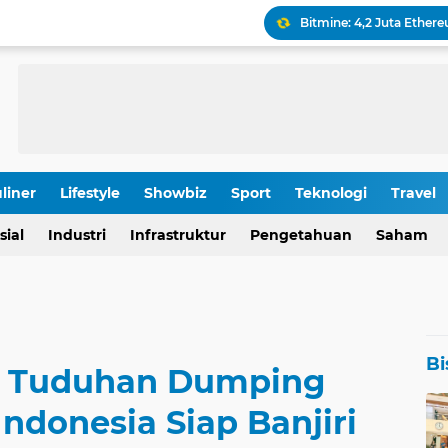
Keamanan Produksi Blok
IHSG Tumbang, Pasar Wa
Pola Kunci Ini Sinyalka
liner
Lifestyle
Showbiz
Sport
Teknologi
Travel
OJK Ungkap Detail Rapa
sial
Industri
Infrastruktur
Pengetahuan
Saham
Rp 196,9 Triliun: Proyek
Bi
ri Tuduhan Dumping
Indonesia Siap Banjiri