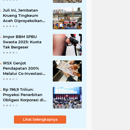
Martabe
Juli Ini, Jembatan
Krueng Tingkeum
Aceh Diproyeksikan
Tuntas
Impor BBM SPBU
Swasta 2025: Kuota
Tak Bergeser
IRSX Genjot
Pendapatan 200%
Melalui Co-Investasi
10+ Film Layar Lebar
Rp 196,9 Triliun:
Proyeksi Penerbitan
Obligasi Korporasi di
Tahun 2026
Lihat Selengkapnya