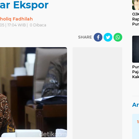
ar Ekspor
OJK
holiq Fadhilah
Rap
Pur
05 | 17:04 WIB |
0
Dibaca
SHARE
Pur
Paj
Kak
Ar