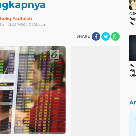
ngkapnya
OJK
holiq Fadhilah
Rap
Pur
03 | 21:33 WIB |
0
Dibaca
SHARE
Pur
Paj
Kak
Ar