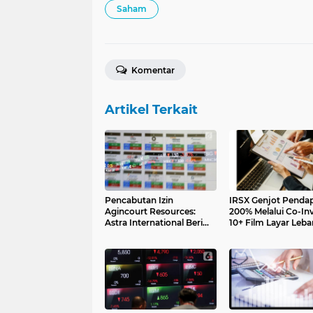
Saham
Komentar
Artikel Terkait
Pencabutan Izin
IRSX Genjot Penda
Agincourt Resources:
200% Melalui Co-Inv
Astra International Beri
10+ Film Layar Leba
Klarifikasi