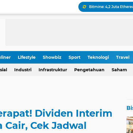
Keamanan Produksi Blok
IHSG Tumbang, Pasar Wa
Pola Kunci Ini Sinyalka
liner
Lifestyle
Showbiz
Sport
Teknologi
Travel
OJK Ungkap Detail Rapa
sial
Industri
Infrastruktur
Pengetahuan
Saham
Rp 196,9 Triliun: Proyek
Bi
rapat! Dividen Interim
 Cair, Cek Jadwal