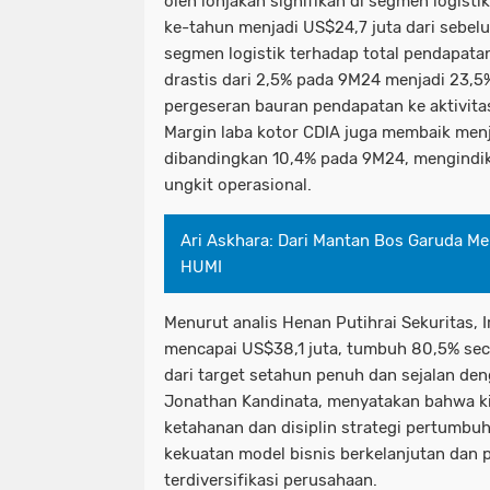
oleh lonjakan signifikan di segmen logist
ke-tahun menjadi US$24,7 juta dari sebelu
segmen logistik terhadap total pendapat
drastis dari 2,5% pada 9M24 menjadi 23,
pergeseran bauran pendapatan ke aktivitas 
Margin laba kotor CDIA juga membaik men
dibandingkan 10,4% pada 9M24, mengindi
ungkit operasional.
Ari Askhara: Dari Mantan Bos Garuda M
HUMI
Menurut analis Henan Putihrai Sekuritas, I
mencapai US$38,1 juta, tumbuh 80,5% se
dari target setahun penuh dan sejalan den
Jonathan Kandinata, menyatakan bahwa kin
ketahanan dan disiplin strategi pertumb
kekuatan model bisnis berkelanjutan dan p
terdiversifikasi perusahaan.