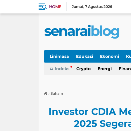
HOME
Jumat
7 Agustus 2026
Linimasa
Edukasi
Ekonomi
Ku
Indeks
Crypto
Energi
Finan
›
Saham
Investor CDIA Me
2025 Segera