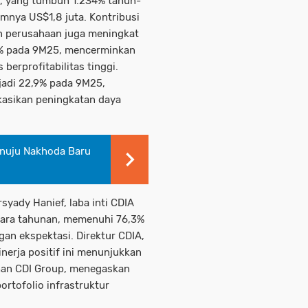
ik, yang tumbuh 1.234% tahun-
mnya US$1,8 juta. Kontribusi
an perusahaan juga meningkat
5% pada 9M25, mencerminkan
berprofitabilitas tinggi.
jadi 22,9% pada 9M25,
kasikan peningkatan daya
enuju Nakhoda Baru
rsyady Hanief, laba inti CDIA
cara tahunan, memenuhi 76,3%
gan ekspektasi. Direktur CDIA,
erja positif ini menunjukkan
uhan CDI Group, menegaskan
ortofolio infrastruktur