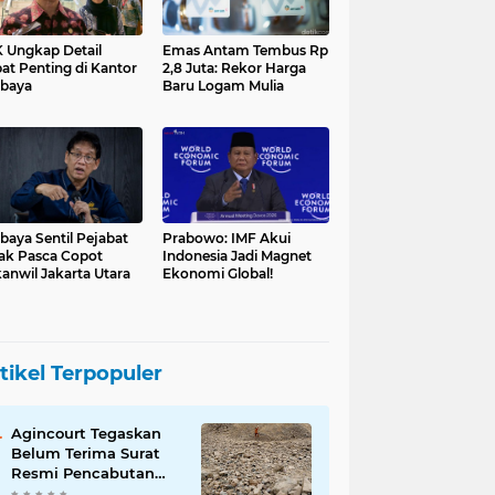
 Ungkap Detail
Emas Antam Tembus Rp
at Penting di Kantor
2,8 Juta: Rekor Harga
baya
Baru Logam Mulia
baya Sentil Pejabat
Prabowo: IMF Akui
ak Pasca Copot
Indonesia Jadi Magnet
anwil Jakarta Utara
Ekonomi Global!
tikel Terpopuler
Agincourt Tegaskan
Belum Terima Surat
Resmi Pencabutan
Izin Tambang Emas