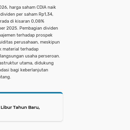
026, harga saham CDIA naik
dividen per saham Rp1,34,
erada di kisaran 0,08%
er 2025. Pembagian dividen
anajemen terhadap prospek
uiditas perusahaan, meskipun
k material terhadap
elangsungan usaha perseroan.
rastruktur utama, didukung
dasi bagi keberlanjutan
atang.
 Libur Tahun Baru,