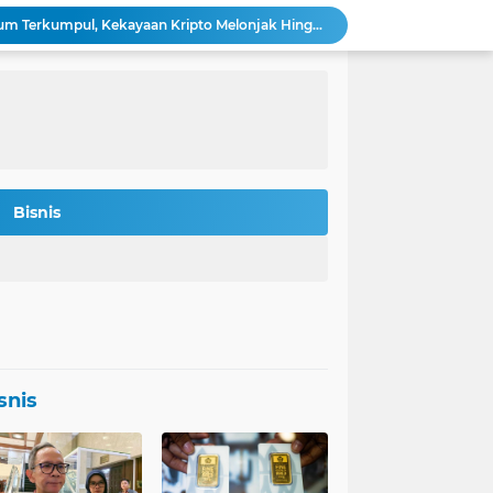
Bitmine: 4,2 Juta Ethereum Terkumpul, Kekayaan Kripto Melonjak Hingga $14,5 Miliar
 Rokan Diperketat Pasca Insiden Pipa Gas
Potret Kesiapan Terbaru Tol Yogyakarta-Bawen-Solo Sambut Mudik Lebaran
Indonesia Jadi Magnet Investasi Raksasa Teknologi: Amazon, Nvidia, Crowdstrike Membidik Peluang.
s-was Menanti Kebijakan Free Float MSCI
n Bitcoin Berpeluang Rebound ke USD 126.200
Agincourt Tegaskan Belum Terima Surat Resmi Pencabutan Izin Tambang Emas Martabe
Stafsus Gibran-Basuki di IKN Percepat Migrasi ASN Kantor Wapres ke Nusantara
Bisnis
t Penting di Kantor Purbaya
si Penerbitan Obligasi Korporasi di Tahun 2026
snis