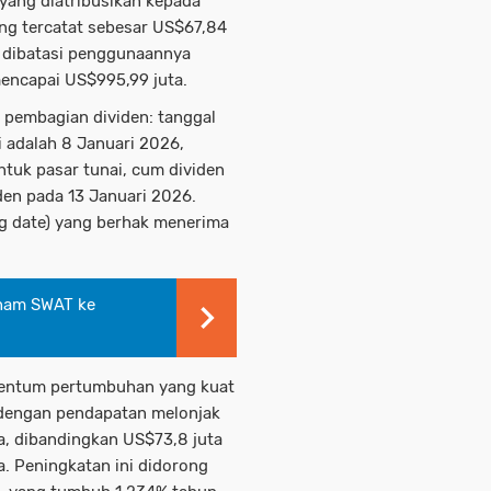
 yang diatribusikan kepada
ang tercatat sebesar US$67,84
k dibatasi penggunaannya
mencapai US$995,99 juta.
pembagian dividen: tanggal
i adalah 8 Januari 2026,
ntuk pasar tunai, cum dividen
iden pada 13 Januari 2026.
g date) yang berhak menerima
aham SWAT ke
entum pertumbuhan yang kuat
 dengan pendapatan melonjak
a, dibandingkan US$73,8 juta
. Peningkatan ini didorong