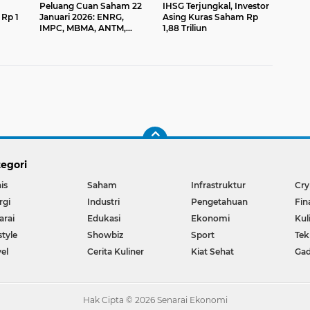
Peluang Cuan Saham 22
IHSG Terjungkal, Investor
Rp 1
Januari 2026: ENRG,
Asing Kuras Saham Rp
IMPC, MBMA, ANTM,
1,88 Triliun
HRTA Wajib Pantau
egori
is
Saham
Infrastruktur
Cry
rgi
Industri
Pengetahuan
Fin
arai
Edukasi
Ekonomi
Kul
style
Showbiz
Sport
Tek
el
Cerita Kuliner
Kiat Sehat
Ga
Hak Cipta ©
2026
Senarai Ekonomi