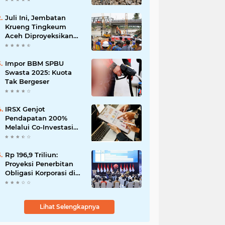
Martabe
Juli Ini, Jembatan
Krueng Tingkeum
Aceh Diproyeksikan
Tuntas
Impor BBM SPBU
Swasta 2025: Kuota
Tak Bergeser
IRSX Genjot
Pendapatan 200%
Melalui Co-Investasi
10+ Film Layar Lebar
Rp 196,9 Triliun:
Proyeksi Penerbitan
Obligasi Korporasi di
Tahun 2026
Lihat Selengkapnya