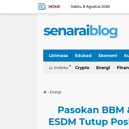
HOME
Sabtu
8 Agustus 2026
Linimasa
Edukasi
Ekonomi
Ku
Indeks
Crypto
Energi
Finan
›
Energi
Pasokan BBM 
ESDM Tutup Posk