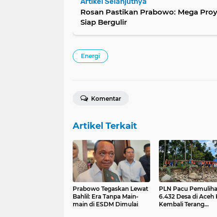
Artikel Selanjutnya
Rosan Pastikan Prabowo: Mega Proyek
Siap Bergulir
Energi
Komentar
Artikel Terkait
Prabowo Tegaskan Lewat
PLN Pacu Pemuliha
Bahlil: Era Tanpa Main-
6.432 Desa di Aceh 
main di ESDM Dimulai
Kembali Terang
Benderang