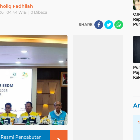
holiq Fadhilah
06 | 04:44 WIB |
0
Dibaca
OJK
Rap
Pur
SHARE
Pur
Paj
Kak
Ar
t Resmi Pencabutan