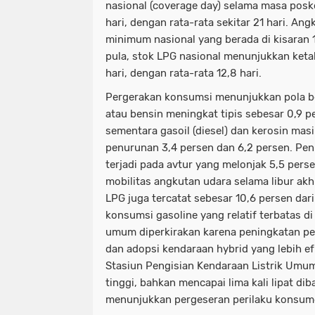
nasional (coverage day) selama masa posko
hari, dengan rata-rata sekitar 21 hari. An
minimum nasional yang berada di kisaran 1
pula, stok LPG nasional menunjukkan keta
hari, dengan rata-rata 12,8 hari.
Pergerakan konsumsi menunjukkan pola b
atau bensin meningkat tipis sebesar 0,9 pe
sementara gasoil (diesel) dan kerosin ma
penurunan 3,4 persen dan 6,2 persen. Peni
terjadi pada avtur yang melonjak 5,5 pers
mobilitas angkutan udara selama libur akh
LPG juga tercatat sebesar 10,6 persen dar
konsumsi gasoline yang relatif terbatas d
umum diperkirakan karena peningkatan 
dan adopsi kendaraan hybrid yang lebih ef
Stasiun Pengisian Kendaraan Listrik Umum
tinggi, bahkan mencapai lima kali lipat d
menunjukkan pergeseran perilaku konsume