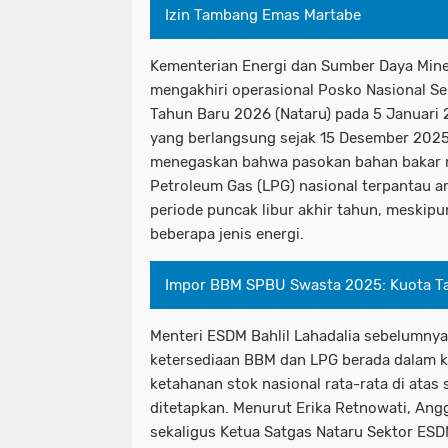
Izin Tambang Emas Martabe
Kementerian Energi dan Sumber Daya Mine
mengakhiri operasional Posko Nasional S
Tahun Baru 2026 (Nataru) pada 5 Januari 
yang berlangsung sejak 15 Desember 2025
menegaskan bahwa pasokan bahan bakar m
Petroleum Gas (LPG) nasional terpantau a
periode puncak libur akhir tahun, meskipu
beberapa jenis energi.
Impor BBM SPBU Swasta 2025: Kuota Ta
Menteri ESDM Bahlil Lahadalia sebelumny
ketersediaan BBM dan LPG berada dalam k
ketahanan stok nasional rata-rata di ata
ditetapkan. Menurut Erika Retnowati, An
sekaligus Ketua Satgas Nataru Sektor ES