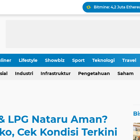
Keamanan Produksi Blok
IHSG Tumbang, Pasar Wa
Pola Kunci Ini Sinyalka
liner
Lifestyle
Showbiz
Sport
Teknologi
Travel
OJK Ungkap Detail Rapa
sial
Industri
Infrastruktur
Pengetahuan
Saham
Rp 196,9 Triliun: Proyek
Bi
& LPG Nataru Aman?
o, Cek Kondisi Terkini