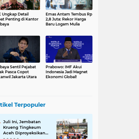
 Ungkap Detail
Emas Antam Tembus Rp
at Penting di Kantor
2,8 Juta: Rekor Harga
baya
Baru Logam Mulia
baya Sentil Pejabat
Prabowo: IMF Akui
ak Pasca Copot
Indonesia Jadi Magnet
anwil Jakarta Utara
Ekonomi Global!
tikel Terpopuler
Juli Ini, Jembatan
Krueng Tingkeum
Aceh Diproyeksikan
Tuntas