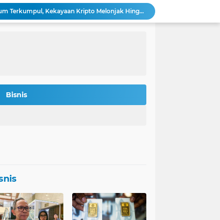
Bitmine: 4,2 Juta Ethereum Terkumpul, Kekayaan Kripto Melonjak Hingga $14,5 Miliar
 Rokan Diperketat Pasca Insiden Pipa Gas
Potret Kesiapan Terbaru Tol Yogyakarta-Bawen-Solo Sambut Mudik Lebaran
Indonesia Jadi Magnet Investasi Raksasa Teknologi: Amazon, Nvidia, Crowdstrike Membidik Peluang.
s-was Menanti Kebijakan Free Float MSCI
n Bitcoin Berpeluang Rebound ke USD 126.200
Agincourt Tegaskan Belum Terima Surat Resmi Pencabutan Izin Tambang Emas Martabe
Stafsus Gibran-Basuki di IKN Percepat Migrasi ASN Kantor Wapres ke Nusantara
Bisnis
t Penting di Kantor Purbaya
si Penerbitan Obligasi Korporasi di Tahun 2026
snis