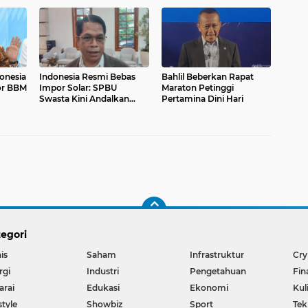
donesia
Indonesia Resmi Bebas
Bahlil Beberkan Rapat
or BBM
Impor Solar: SPBU
Maraton Petinggi
Swasta Kini Andalkan
Pertamina Dini Hari
Penuh Kilang Pertamina
egori
is
Saham
Infrastruktur
Cry
rgi
Industri
Pengetahuan
Fin
arai
Edukasi
Ekonomi
Kul
style
Showbiz
Sport
Tek