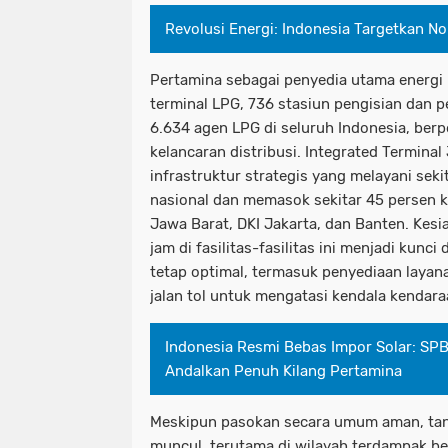
Revolusi Energi: Indonesia Targetkan N
Pertamina sebagai penyedia utama energi
terminal LPG, 736 stasiun pengisian dan pe
6.634 agen LPG di seluruh Indonesia, berp
kelancaran distribusi. Integrated Terminal
infrastruktur strategis yang melayani sek
nasional dan memasok sekitar 45 persen 
Jawa Barat, DKI Jakarta, dan Banten. Kes
jam di fasilitas-fasilitas ini menjadi kunc
tetap optimal, termasuk penyediaan layanan
jalan tol untuk mengatasi kendala kendara
Indonesia Resmi Bebas Impor Solar: SP
Andalkan Penuh Kilang Pertamina
Meskipun pasokan secara umum aman, tant
muncul, terutama di wilayah terdampak b