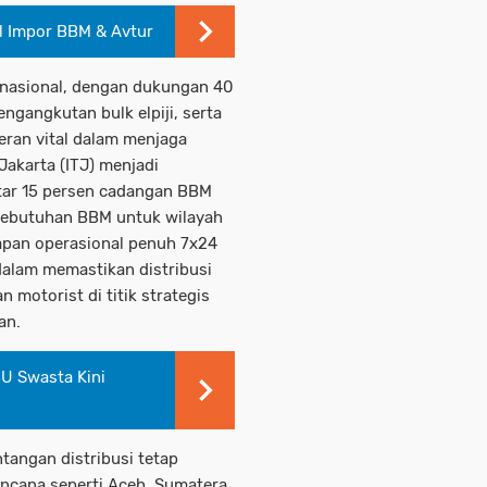
ol Impor BBM & Avtur
 nasional, dengan dukungan 40
ngangkutan bulk elpiji, serta
eran vital dalam menjaga
 Jakarta (ITJ) menjadi
itar 15 persen cadangan BBM
kebutuhan BBM untuk wilayah
iapan operasional penuh 7x24
i dalam memastikan distribusi
 motorist di titik strategis
an.
BU Swasta Kini
angan distribusi tetap
encana seperti Aceh, Sumatera