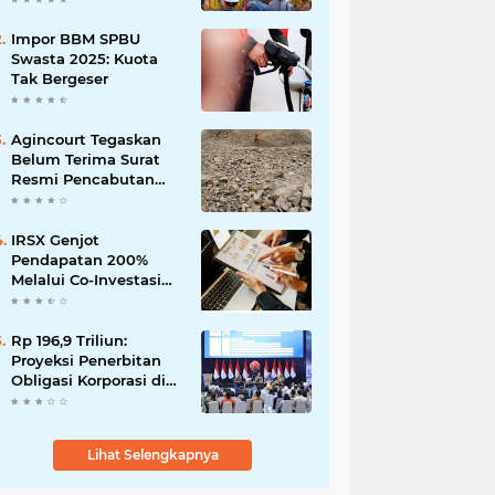
Impor BBM SPBU
Swasta 2025: Kuota
Tak Bergeser
Agincourt Tegaskan
Belum Terima Surat
Resmi Pencabutan
Izin Tambang Emas
Martabe
IRSX Genjot
Pendapatan 200%
Melalui Co-Investasi
10+ Film Layar Lebar
Rp 196,9 Triliun:
Proyeksi Penerbitan
Obligasi Korporasi di
Tahun 2026
Lihat Selengkapnya