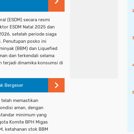
ral (ESDM) secara resmi
ektor ESDM Natal 2025 dan
2026, setelah periode siaga
. Penutupan posko ini
inyak (BBM) dan Liquefied
man dan terkendali selama
n terjadi dinamika konsumsi di
k Bergeser
a telah memastikan
ondisi aman, dengan
s standar minimum yang
ggota Komite BPH Migas
DM, ketahanan stok BBM