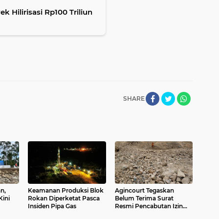
 Hilirisasi Rp100 Triliun
SHARE
n,
Keamanan Produksi Blok
Agincourt Tegaskan
Kini
Rokan Diperketat Pasca
Belum Terima Surat
Insiden Pipa Gas
Resmi Pencabutan Izin
Tambang Emas Martabe